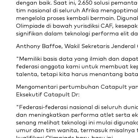
dengan baik. Saat ini, 2.650 solusi pema
tim nasional di seluruh Afrika mengoptimal
mengelola proses kembali bermain. Digunak
Olimpiade di bawah yurisdiksi CAF, kesepa
signifikan dalam teknologi performa elit
Anthony Baffoe, Wakil Sekretaris Jendera
"Memiliki basis data yang ilmiah dan dap
federasi anggota kami untuk membuat kepu
talenta, tetapi kita harus menantang bata
Mengomentari pertumbuhan Catapult yang t
Eksekutif Catapult Dr:
"Federasi-federasi nasional di seluruh d
dan meningkatkan performa atlet serta eks
senang melihat teknologi ini mulai digunak
umur dan tim wanita, termasuk misalnya t