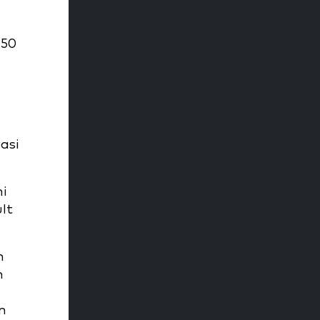
150
asi
i
lt
h
n
n