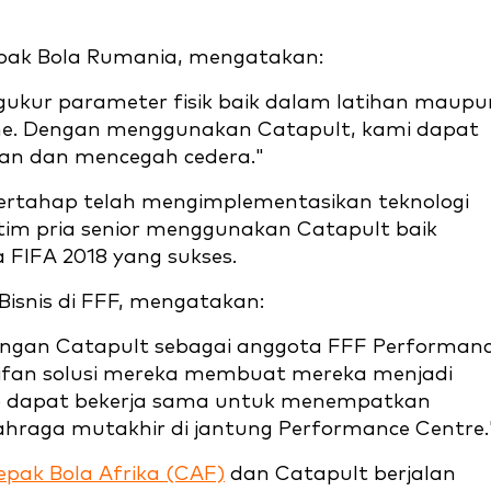
epak Bola Rumania, mengatakan:
ukur parameter fisik baik dalam latihan maupu
 time. Dengan menggunakan Catapult, kami dapat
ikan dan mencegah cedera."
 bertahap telah mengimplementasikan teknologi
tim pria senior menggunakan Catapult baik
FIFA 2018 yang sukses.
isnis di FFF, mengatakan:
engan Catapult sebagai anggota FFF Performan
ifan solusi mereka membuat mereka menjadi
p dapat bekerja sama untuk menempatkan
lahraga mutakhir di jantung Performance Centre.
epak Bola Afrika (CAF)
dan Catapult berjalan