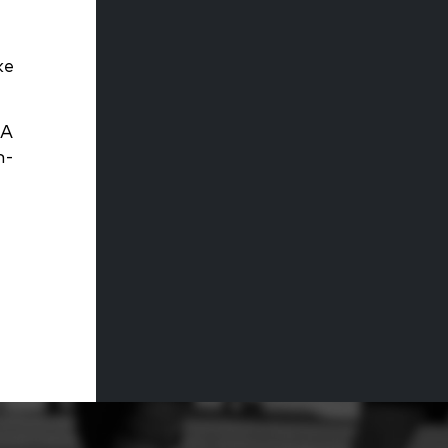
h
ke
FA
n-