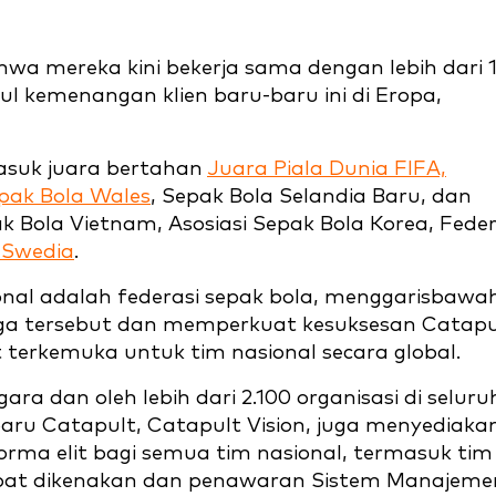
a mereka kini bekerja sama dengan lebih dari 
ul kemenangan klien baru-baru ini di Eropa,
asuk juara bertahan
Juara Piala Dunia FIFA,
epak Bola Wales
, Sepak Bola Selandia Baru, dan
k Bola Vietnam, Asosiasi Sepak Bola Korea, Feder
a Swedia
.
ional adalah federasi sepak bola, menggarisbawah
ga tersebut dan memperkuat kesuksesan Catapu
lit terkemuka untuk tim nasional secara global.
gara dan oleh lebih dari 2.100 organisasi di seluru
 baru Catapult, Catapult Vision, juga menyediaka
forma elit bagi semua tim nasional, termasuk tim
dapat dikenakan dan penawaran Sistem Manajeme