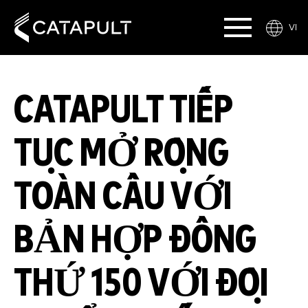
VI
CATAPULT TIẾP
TỤC MỞ RỘNG
TOÀN CẦU VỚI
BẢN HỢP ĐỒNG
THỨ 150 VỚI ĐỘI