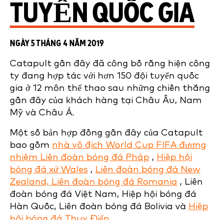
TUYỂN QUỐC GIA
NGÀY 5 THÁNG 4 NĂM 2019
Catapult gần đây đã công bố rằng hiện công
ty đang hợp tác với hơn 150 đội tuyển quốc
gia ở 12 môn thể thao sau những chiến thắng
gần đây của khách hàng tại Châu Âu, Nam
Mỹ và Châu Á.
Một số bản hợp đồng gần đây của Catapult
bao gồm
nhà vô địch World Cup FIFA đương
nhiệm Liên đoàn bóng đá Pháp
,
Hiệp hội
bóng đá xứ Wales
,
Liên đoàn bóng đá New
Zealand, Liên đoàn bóng đá Romania
, Liên
đoàn bóng đá Việt Nam, Hiệp hội bóng đá
Hàn Quốc, Liên đoàn bóng đá Bolivia và
Hiệp
hội bóng đá Thụy Điển
.