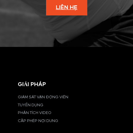
LIÊN HỆ
GIẢI PHÁP
GIÁM SÁT VẬN ĐỘNG VIÊN
TUYỂN DỤNG
PHÂN TÍCH VIDEO
CẤP PHÉP NỘI DUNG