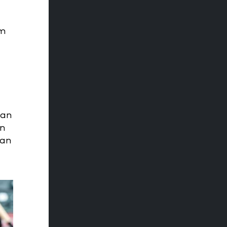
am
kan
an
pan