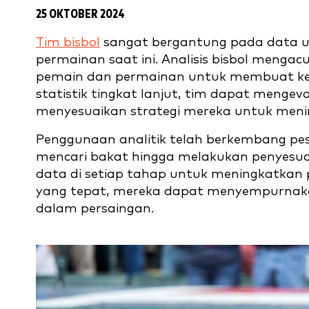
25 OKTOBER 2024
Tim bisbol
sangat bergantung pada data 
permainan saat ini. Analisis bisbol menga
pemain dan permainan untuk membuat ke
statistik tingkat lanjut, tim dapat mengev
menyesuaikan strategi mereka untuk menin
Penggunaan analitik telah berkembang pes
mencari bakat hingga melakukan penyesu
data di setiap tahap untuk meningkatka
yang tepat, mereka dapat menyempurnaka
dalam persaingan.