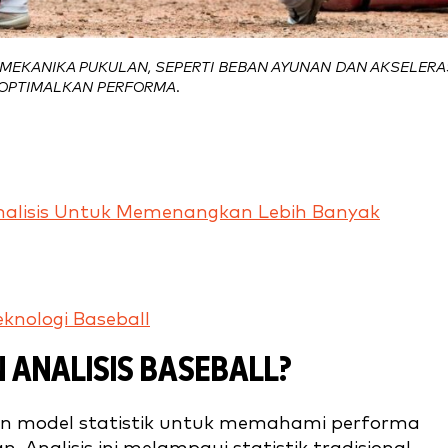
EKANIKA PUKULAN, SEPERTI BEBAN AYUNAN DAN AKSELERAS
OPTIMALKAN PERFORMA.
alisis Untuk Memenangkan Lebih Banyak
knologi Baseball
 ANALISIS BASEBALL?
dan model statistik untuk memahami performa