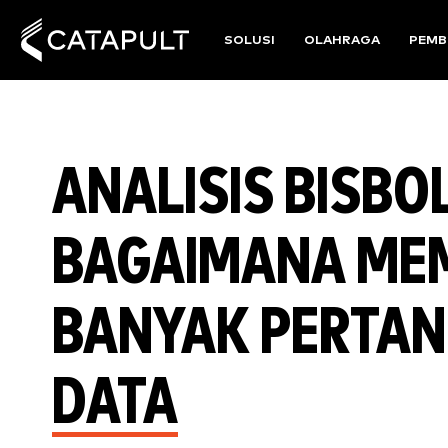
SOLUSI
OLAHRAGA
PEMB
ANALISIS BISBOL
BAGAIMANA ME
BANYAK PERTA
DATA