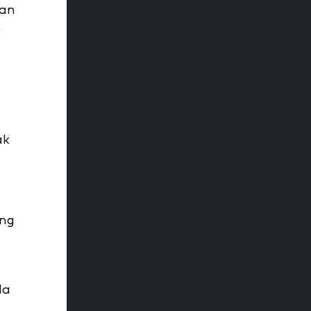
kan
,
ak
ang
da