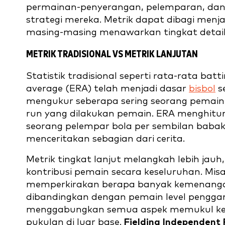
permainan-penyerangan, pelemparan, da
strategi mereka. Metrik dapat dibagi menjadi
masing-masing menawarkan tingkat detail 
METRIK TRADISIONAL VS METRIK LANJUTAN
Statistik tradisional seperti rata-rata batt
average (ERA) telah menjadi dasar
bisbol
s
mengukur seberapa sering seorang pemai
run yang dilakukan pemain. ERA menghitun
seorang pelempar bola per sembilan babak.
menceritakan sebagian dari cerita.
Metrik tingkat lanjut melangkah lebih ja
kontribusi pemain secara keseluruhan. Mis
memperkirakan berapa banyak kemenangan
dibandingkan dengan pemain level penggan
menggabungkan semua aspek memukul ke 
pukulan di luar base.
Fielding Independent 