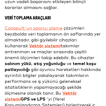
uzun vadeli başarısını etkileyen bilinçli
kararlar almasını sağlar.
VERI TOPLAMA ARAÇLARI
Catapult'un sporcu izleme
çözümleri
beyzbolda veri toplamanın ön saflarında yer
almaktadır. gibi giyilebilir cihazları
kullanarak
Vektör sistemi
takımlar
antrenman ve maçlar sırasında çeşitli
önemli ölçümleri takip edebilir. Bu cihazlar
salınım yükü
,
atış yoğunluğu
ve
temel koşu
patlayıcılığı
gibi oyuncu hareketleri hakkında
ayrıntılı bilgiler yakalayarak takımların
performans ve iş yükünü geleneksel
istatistiklerin yapamayacağı şekilde
ölçmesine olanak tanır. Bu
Vektör
sistemi
GPS ve LPS
'yi (Yerel
Konumlandırma Sistemleri) birleştirerek iç