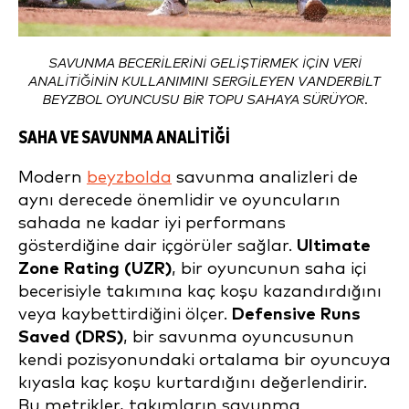
SAVUNMA BECERILERINI GELIŞTIRMEK IÇIN VERI
ANALITIĞININ KULLANIMINI SERGILEYEN VANDERBILT
BEYZBOL OYUNCUSU BIR TOPU SAHAYA SÜRÜYOR.
SAHA VE SAVUNMA ANALITIĞI
Modern
beyzbolda
savunma analizleri de
aynı derecede önemlidir ve oyuncuların
sahada ne kadar iyi performans
gösterdiğine dair içgörüler sağlar.
Ultimate
Zone Rating (UZR)
, bir oyuncunun saha içi
becerisiyle takımına kaç koşu kazandırdığını
veya kaybettirdiğini ölçer.
Defensive Runs
Saved (DRS)
, bir savunma oyuncusunun
kendi pozisyonundaki ortalama bir oyuncuya
kıyasla kaç koşu kurtardığını değerlendirir.
Bu metrikler, takımların savunma