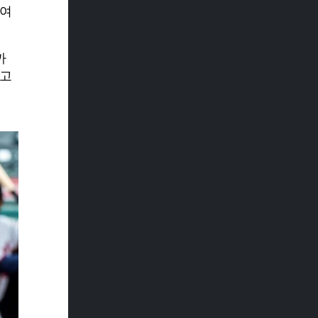
하여
까
하고