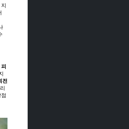
 지
더
나
수
 피
지
회전
엘리
강점