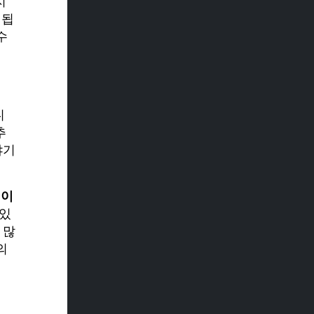
지
 됩
수
니
추
야기
수
이
 있
 많
의