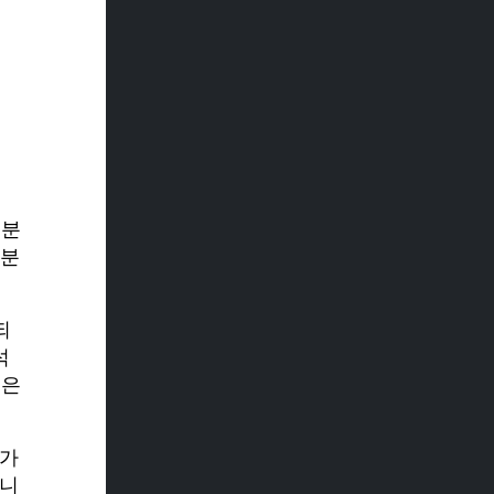
 분
 분
되
석
식은
석가
합니