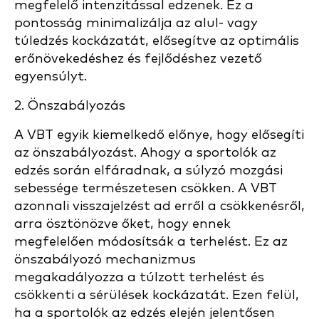
megfelelő intenzitással edzenek. Ez a
pontosság minimalizálja az alul- vagy
túledzés kockázatát, elősegítve az optimális
erőnövekedéshez és fejlődéshez vezető
egyensúlyt.
2. Önszabályozás
A VBT egyik kiemelkedő előnye, hogy elősegíti
az önszabályozást. Ahogy a sportolók az
edzés során elfáradnak, a súlyzó mozgási
sebessége természetesen csökken. A VBT
azonnali visszajelzést ad erről a csökkenésről,
arra ösztönözve őket, hogy ennek
megfelelően módosítsák a terhelést. Ez az
önszabályozó mechanizmus
megakadályozza a túlzott terhelést és
csökkenti a sérülések kockázatát. Ezen felül,
ha a sportolók az edzés elején jelentősen