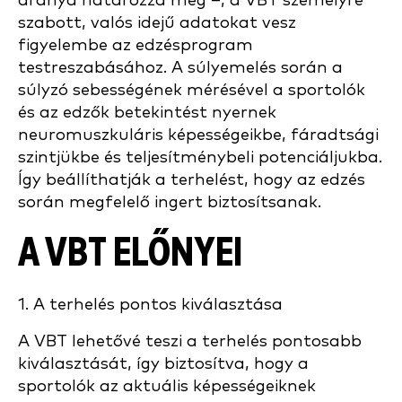
aránya határozza meg –, a VBT személyre
szabott, valós idejű adatokat vesz
figyelembe az edzésprogram
testreszabásához. A súlyemelés során a
súlyzó sebességének mérésével a sportolók
és az edzők betekintést nyernek
neuromuszkuláris képességeikbe, fáradtsági
szintjükbe és teljesítménybeli potenciáljukba.
Így beállíthatják a terhelést, hogy az edzés
során megfelelő ingert biztosítsanak.
A VBT ELŐNYEI
1. A terhelés pontos kiválasztása
A VBT lehetővé teszi a terhelés pontosabb
kiválasztását, így biztosítva, hogy a
sportolók az aktuális képességeiknek