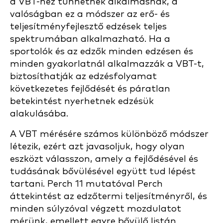
a VBT-hez tűnhetnek alkalmasnak, a
valóságban ez a módszer az erő- és
teljesítményfejlesztő edzések teljes
spektrumában alkalmazható. Ha a
sportolók és az edzők minden edzésen és
minden gyakorlatnál alkalmazzák a VBT-t,
biztosíthatják az edzésfolyamat
következetes fejlődését és páratlan
betekintést nyerhetnek edzésük
alakulásába.
A VBT mérésére számos különböző módszer
létezik, ezért azt javasoljuk, hogy olyan
eszközt válasszon, amely a fejlődésével és
tudásának bővülésével együtt tud lépést
tartani. Perch 11 mutatóval Perch
áttekintést az edzőtermi teljesítményről, és
minden súlyzóval végzett mozdulatot
mérünk, emellett egyre bővülő listán