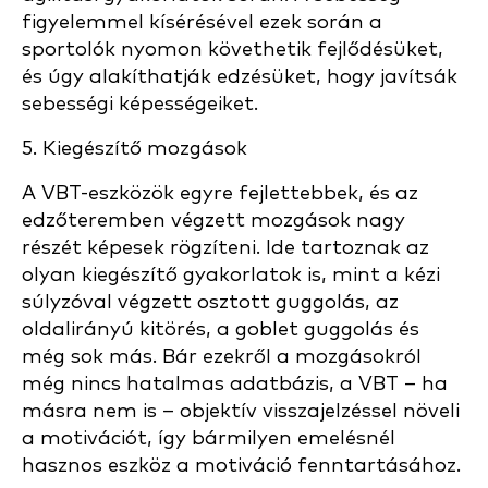
figyelemmel kísérésével ezek során a
sportolók nyomon követhetik fejlődésüket,
és úgy alakíthatják edzésüket, hogy javítsák
sebességi képességeiket.
5. Kiegészítő mozgások
A VBT-eszközök egyre fejlettebbek, és az
edzőteremben végzett mozgások nagy
részét képesek rögzíteni. Ide tartoznak az
olyan kiegészítő gyakorlatok is, mint a kézi
súlyzóval végzett osztott guggolás, az
oldalirányú kitörés, a goblet guggolás és
még sok más. Bár ezekről a mozgásokról
még nincs hatalmas adatbázis, a VBT – ha
másra nem is – objektív visszajelzéssel növeli
a motivációt, így bármilyen emelésnél
hasznos eszköz a motiváció fenntartásához.