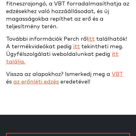
fitneszrajongó, a VBT forradalmasíthatja az
edzésekhez való hozzáállásodat, és új
magasságokba repíthet az erő és a
teljesítmény terén.
További információk Perch ről
itt
találhatók!
A termékvideókat pedig
itt
tekintheti meg.
Ügyfélszolgálati weboldalunkat pedig
itt
találja.
Vissza az alapokhoz? Ismerkedj meg a
VBT
és
az erőnléti edzés
eredetével!