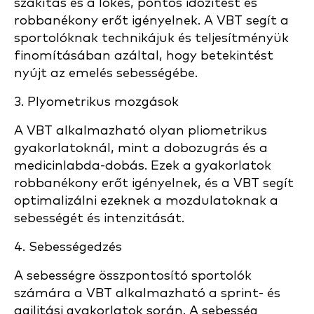
szakítás és a lökés, pontos időzítést és
robbanékony erőt igényelnek. A VBT segít a
sportolóknak technikájuk és teljesítményük
finomításában azáltal, hogy betekintést
nyújt az emelés sebességébe.
3. Plyometrikus mozgások
A VBT alkalmazható olyan pliometrikus
gyakorlatoknál, mint a dobozugrás és a
medicinlabda-dobás. Ezek a gyakorlatok
robbanékony erőt igényelnek, és a VBT segít
optimalizálni ezeknek a mozdulatoknak a
sebességét és intenzitását.
4. Sebességedzés
A sebességre összpontosító sportolók
számára a VBT alkalmazható a sprint- és
agilitási gyakorlatok során. A sebesség