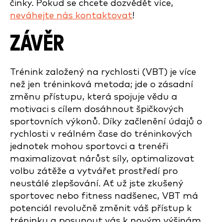
činky. Pokud se chcete dozvědět více,
neváhejte nás kontaktovat
!
ZÁVĚR
Trénink založený na rychlosti (VBT) je více
než jen tréninková metoda; jde o zásadní
změnu přístupu, která spojuje vědu a
motivaci s cílem dosáhnout špičkových
sportovních výkonů. Díky začlenění údajů o
rychlosti v reálném čase do tréninkových
jednotek mohou sportovci a trenéři
maximalizovat nárůst síly, optimalizovat
volbu zátěže a vytvářet prostředí pro
neustálé zlepšování. Ať už jste zkušený
sportovec nebo fitness nadšenec, VBT má
potenciál revolučně změnit váš přístup k
tréninku a posunout vás k novým výšinám