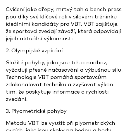
Cvičení jako dřepy, mrtvý tah a bench press
jsou díky své klíčové roli v silovém tréninku
ideálními kandidáty pro VBT. VBT zajišťuje,
že sportovci zvedají závaží, která odpovídají
jejich aktuální výkonnosti.
2. Olympijské vzpírání
Složité pohyby, jako jsou trh a nadhoz,
vyžadují přesné načasování a výbušnou sílu.
Technologie VBT pomáhá sportovcům
zdokonalovat techniku a zvyšovat výkon
tím, že poskytuje informace o rychlosti
zvedání.
3. Plyometrické pohyby
Metodu VBT lze využít při plyometrických
cvicích, jako jsou skoky na bednu a hody