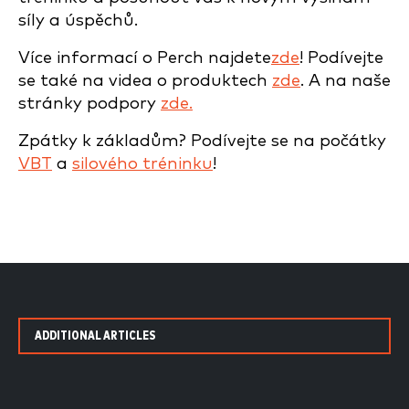
síly a úspěchů.
Více informací o Perch najdete
zde
! Podívejte
se také na videa o produktech
zde
. A na naše
stránky podpory
zde.
Zpátky k základům? Podívejte se na počátky
VBT
a
silového tréninku
!
ADDITIONAL ARTICLES