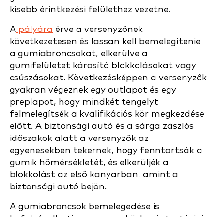
kisebb érintkezési felülethez vezetne.
A
pályára
érve a versenyzőnek
következetesen és lassan kell bemelegítenie
a gumiabroncsokat, elkerülve a
gumifelületet károsító blokkolásokat vagy
csúszásokat. Következésképpen a versenyzők
gyakran végeznek egy outlapot és egy
preplapot, hogy mindkét tengelyt
felmelegítsék a kvalifikációs kör megkezdése
előtt. A biztonsági autó és a sárga zászlós
időszakok alatt a versenyzők az
egyenesekben tekernek, hogy fenntartsák a
gumik hőmérsékletét, és elkerüljék a
blokkolást az első kanyarban, amint a
biztonsági autó bejön.
A gumiabroncsok bemelegedése is