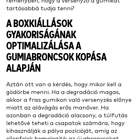
reményben, hogy a versenyző a gumikat
tartósabbá tudja tenni?
A BOXKIÁLLÁSOK
GYAKORISÁGÁNAK
OPTIMALIZÁLÁSA A
GUMIABRONCSOK KOPÁSA
ALAPJÁN
Aztán ott van a kérdés, hogy mikor kell a
gödörbe menni. Ha a degradáció magas,
akkor a friss gumikon való versenyzés előnye
miatt az alávágás erős manőver. Ha
azonban a degradáció alacsony, a túlfutás
lehetővé teheti a csapatok számára, hogy
kihasználják a pálya pozícióját, amíg az
ellenfelek bemelegítik az új abroncsokat.