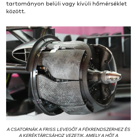
tartományon belüli vagy kívüli hőmérséklet
között.
A CSATORNÁK A FRISS LEVEGŐT A FÉKRENDSZERHEZ ÉS
A KERÉKTÁRCSÁHOZ VEZETIK, AMELY A HŐT A