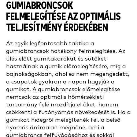
GUMIABRONCSOK
FELMELEGÍTÉSE AZ OPTIMÁLIS
TELJESÍTMÉNY ÉRDEKÉBEN
Az egyik legfontosabb taktika a
gumiabroncsok hatékony felmelegítése. Az
ülés előtt gumitakarókat és sütőket
használnak a gumik előmelegítésére, míg a
bajnokságokban, ahol ez nem megengedett,
a csapatok gyakran a napon hagyják a
gumikat. A gumiabroncsok előmelegítése
nemcsak az optimális hőmérsékleti
tartomány felé mozdítja el őket, hanem
csökkenti a futónyomás növekedését is. Ha a
gumikat hidegről melegítenék fel, a belső
nyomás drámaian megnőne, ami a
gumiabroncs felfúvódásához és sokkal