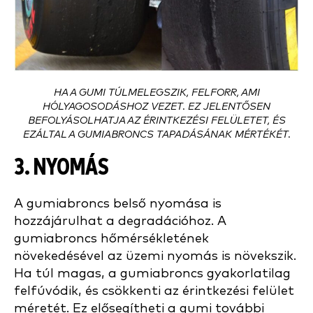
HA A GUMI TÚLMELEGSZIK, FELFORR, AMI
HÓLYAGOSODÁSHOZ VEZET. EZ JELENTŐSEN
BEFOLYÁSOLHATJA AZ ÉRINTKEZÉSI FELÜLETET, ÉS
EZÁLTAL A GUMIABRONCS TAPADÁSÁNAK MÉRTÉKÉT.
3. NYOMÁS
A gumiabroncs belső nyomása is
hozzájárulhat a degradációhoz. A
gumiabroncs hőmérsékletének
növekedésével az üzemi nyomás is növekszik.
Ha túl magas, a gumiabroncs gyakorlatilag
felfúvódik, és csökkenti az érintkezési felület
méretét. Ez elősegítheti a gumi további