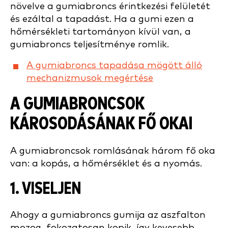
növelve a gumiabroncs érintkezési felületét
és ezáltal a tapadást. Ha a gumi ezen a
hőmérsékleti tartományon kívül van, a
gumiabroncs teljesítménye romlik.
A gumiabroncs tapadása mögött álló
mechanizmusok megértése
A GUMIABRONCSOK
KÁROSODÁSÁNAK FŐ OKAI
A gumiabroncsok romlásának három fő oka
van: a kopás, a hőmérséklet és a nyomás.
1. VISELJEN
Ahogy a gumiabroncs gumija az aszfalton
mozog, fokozatosan kopik, így kevesebb