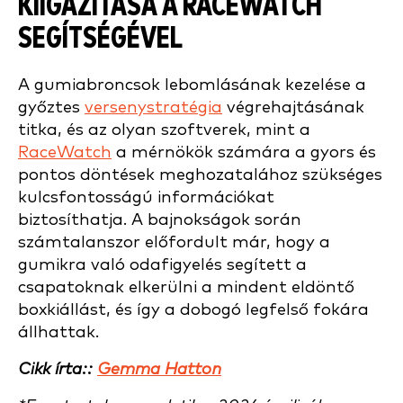
KIIGAZÍTÁSA A RACEWATCH
SEGÍTSÉGÉVEL
A gumiabroncsok lebomlásának kezelése a
győztes
versenystratégia
végrehajtásának
titka, és az olyan szoftverek, mint a
RaceWatch
a mérnökök számára a gyors és
pontos döntések meghozatalához szükséges
kulcsfontosságú információkat
biztosíthatja. A bajnokságok során
számtalanszor előfordult már, hogy a
gumikra való odafigyelés segített a
csapatoknak elkerülni a mindent eldöntő
boxkiállást, és így a dobogó legfelső fokára
állhattak.
Cikk írta::
Gemma Hatton