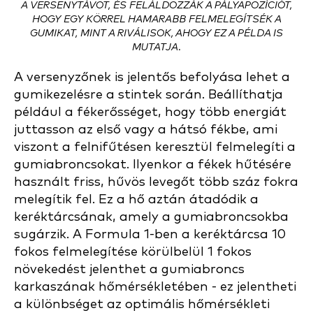
A VERSENYTÁVOT, ÉS FELÁLDOZZÁK A PÁLYAPOZÍCIÓT,
HOGY EGY KÖRREL HAMARABB FELMELEGÍTSÉK A
GUMIKAT, MINT A RIVÁLISOK, AHOGY EZ A PÉLDA IS
MUTATJA.
A versenyzőnek is jelentős befolyása lehet a
gumikezelésre a stintek során. Beállíthatja
például a fékerősséget, hogy több energiát
juttasson az első vagy a hátsó fékbe, ami
viszont a felnifűtésen keresztül felmelegíti a
gumiabroncsokat. Ilyenkor a fékek hűtésére
használt friss, hűvös levegőt több száz fokra
melegítik fel. Ez a hő aztán átadódik a
keréktárcsának, amely a gumiabroncsokba
sugárzik. A Formula 1-ben a keréktárcsa 10
fokos felmelegítése körülbelül 1 fokos
növekedést jelenthet a gumiabroncs
karkaszának hőmérsékletében - ez jelentheti
a különbséget az optimális hőmérsékleti