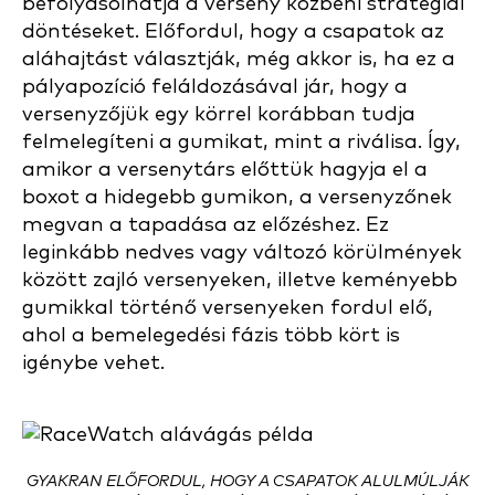
befolyásolhatja a verseny közbeni stratégiai
döntéseket. Előfordul, hogy a csapatok az
aláhajtást választják, még akkor is, ha ez a
pályapozíció feláldozásával jár, hogy a
versenyzőjük egy körrel korábban tudja
felmelegíteni a gumikat, mint a riválisa. Így,
amikor a versenytárs előttük hagyja el a
boxot a hidegebb gumikon, a versenyzőnek
megvan a tapadása az előzéshez. Ez
leginkább nedves vagy változó körülmények
között zajló versenyeken, illetve keményebb
gumikkal történő versenyeken fordul elő,
ahol a bemelegedési fázis több kört is
igénybe vehet.
GYAKRAN ELŐFORDUL, HOGY A CSAPATOK ALULMÚLJÁK