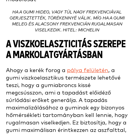
HA A GUMI HIDEG, VAGY TÚL NAGY FREKVENCIÁVAL
GERJESZTETTÉK, TÖRÉKENNYÉ VÁLIK. MÍG HA A GUMI
MELEG ÉS ALACSONY FREKVENCIÁN RUGALMASAN
VISELKEDIK. HITEL: MICHELIN
A VISZKOELASZTICITÁS SZEREPE
A MARKOLATGYÁRTÁSBAN
Ahogy a kerék forog a
pálya felületén
, a
gumi viszkoelasztikus természete lehetővé
teszi, hogy a gumiabroncs kissé
megcsússzon, ami a tapadást előidéző
súrlódási erőket generálja. A tapadás
maximalizálásához a guminak egy bizonyos
hőmérsékleti tartományban kell lennie, hogy
rugalmasan viselkedjen. Ez biztosítja, hogy a
gumi maximálisan érintkezzen az aszfalttal,