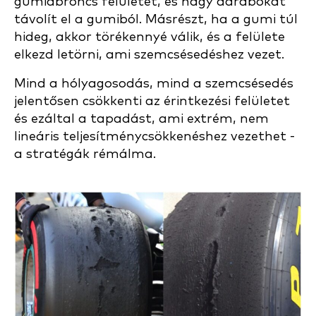
gumiabroncs felületét, és nagy darabokat
távolít el a gumiból. Másrészt, ha a gumi túl
hideg, akkor törékennyé válik, és a felülete
elkezd letörni, ami szemcsésedéshez vezet.
Mind a hólyagosodás, mind a szemcsésedés
jelentősen csökkenti az érintkezési felületet
és ezáltal a tapadást, ami extrém, nem
lineáris teljesítménycsökkenéshez vezethet -
a stratégák rémálma.