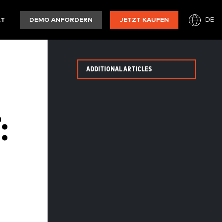
DE
KT
DEMO ANFORDERN
JETZT KAUFEN
ADDITIONAL ARTICLES
S