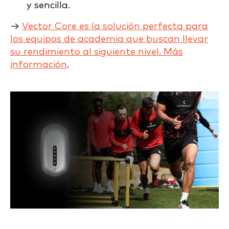
y sencilla.
→
Vector Core es la solución perfecta para
los equipos de academia que buscan llevar
su rendimiento al siguiente nivel. Más
información
.