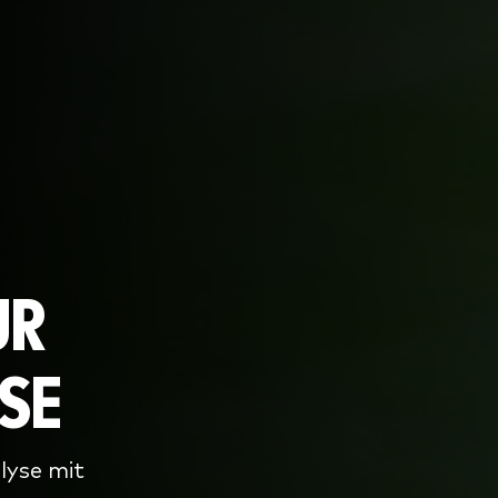
UR
SE
lyse mit