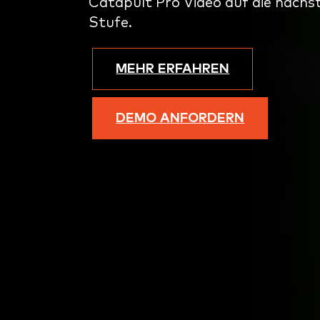
Catapult Pro Video auf die nächs
Stufe.
MEHR ERFAHREN
DEMO ANFORDERN