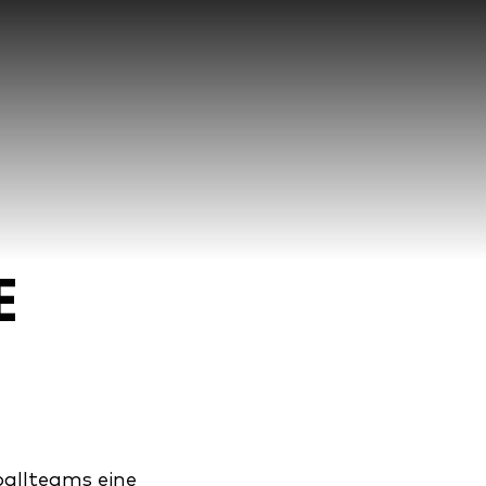
E
ballteams eine