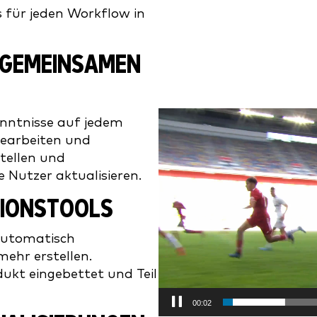
für jeden Workflow in
 GEMEINSAMEN
Video
enntnisse auf jedem
Player
bearbeiten und
tellen und
e Nutzer aktualisieren.
TIONSTOOLS
automatisch
ehr erstellen.
dukt eingebettet und Teil
00:05