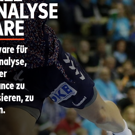
NALYSE
ARE
are für
nalyse,
er
nce zu
ieren, zu
n.