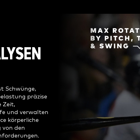
ALYSEN
sst Schwünge,
elastung präzise
 Zeit,
ufe und verwalten
ce körperliche
g von den
anforderungen.