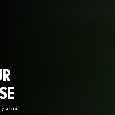
UR
SE
lyse mit