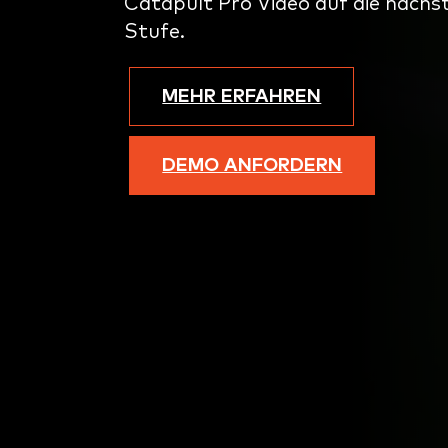
Catapult Pro Video auf die nächs
Stufe.
MEHR ERFAHREN
DEMO ANFORDERN