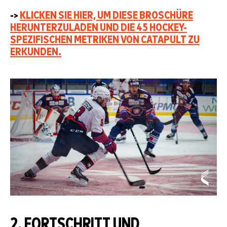
->
KLICKEN SIE HIER, UM DIESE BROSCHÜRE
HERUNTERZULADEN UND DIE 45 HOCKEY-
SPEZIFISCHEN METRIKEN VON CATAPULT ZU
ERKUNDEN.
2. FORTSCHRITT UND