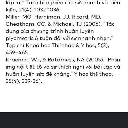
lặp lại.” Tạp chí nghiên cứu sức mạnh và điều
kiện, 21(4), 1032-1036.
Miller, MG, Herniman, JJ, Ricard, MD,
Cheatham, CC, & Michael, TJ (2006). “Tác
dụng của chương trình huấn luyện
plyometric 6 tuần đối với sự nhanh nhẹn.”
Tạp chí Khoa học Thể thao & Y học, 5(3),
459–465.
Kraemer, WJ, & Ratamess, NA (2005). “Phản
ứng nội tiết tố và sự thích nghi với bài tập và
huấn luyện sức đề kháng.” Y học thể thao,
35(4), 339-361.