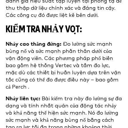
đánh giá hiệu suất tập luyện tại phòng tạ để
thu thập dữ liệu chính xác và đáng tin cậy.
Các công cụ đó được liệt kê bên dưới.
KIỂM TRA NHẢY VỌT:
Nhảy cao thẳng đứng:
Đo lường sức mạnh
bùng nổ và sức mạnh phần thân dưới của
vận động viên. Các phương pháp phổ biến
bao gồm hệ thống Vertec và tấm đo lực,
mặc dù các thiết bị huấn luyện dựa trên vận
tốc cũng có thể đo được điều này – bao gồm
cả Perch .
Nhảy liên tục:
Bài kiểm tra này đo lường sự đa
dạng và tính nhất quán của động tác nhảy
và khả năng thể hiện sức mạnh. Nó đo lường
sức mạnh và khả năng bùng nổ bằng cách
tạo ra lực tối đa trong những khoảng thời