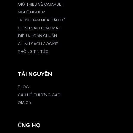
GIỚI THIỆU VỀ CATAPULT
NGHỀ NGHIỆP
TRUNG TÂM NHÀ ĐẦU TƯ
CHÍNH SÁCH BẢO MẬT
ĐIỀU KHOẢN CHUẨN
CHÍNH SÁCH COOKIE
PHÒNG TIN TỨC
TÀI NGUYÊN
BLOG
CÂU HỎI THƯỜNG GẶP
GIÁ CẢ
ỦNG HỘ