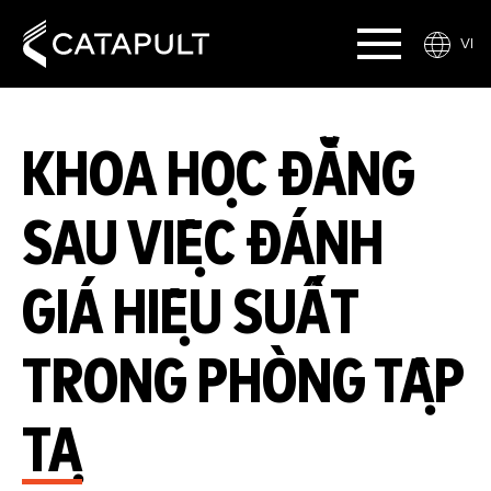
VI
KHOA HỌC ĐẰNG
SAU VIỆC ĐÁNH
GIÁ HIỆU SUẤT
TRONG PHÒNG TẬP
TẠ