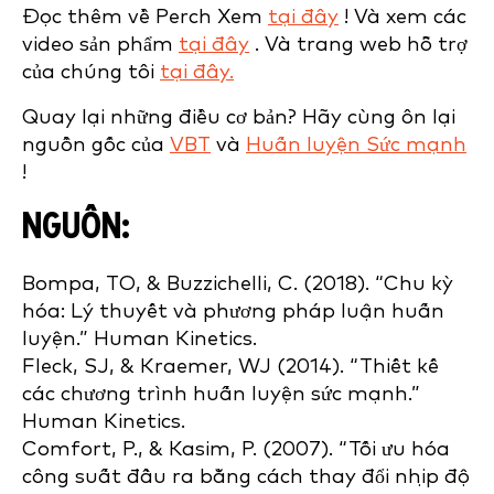
Đọc thêm về Perch Xem
tại đây
! Và xem các
video sản phẩm
tại đây
. Và trang web hỗ trợ
của chúng tôi
tại đây.
Quay lại những điều cơ bản? Hãy cùng ôn lại
nguồn gốc của
VBT
và
Huấn luyện Sức mạnh
!
NGUỒN:
Bompa, TO, & Buzzichelli, C. (2018). “Chu kỳ
hóa: Lý thuyết và phương pháp luận huấn
luyện.” Human Kinetics.
Fleck, SJ, & Kraemer, WJ (2014). “Thiết kế
các chương trình huấn luyện sức mạnh.”
Human Kinetics.
Comfort, P., & Kasim, P. (2007). “Tối ưu hóa
công suất đầu ra bằng cách thay đổi nhịp độ