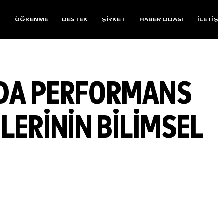
R
ÖĞRENME
DESTEK
ŞIRKET
HABER ODASI
İLETI
NDA PERFORMANS
ERININ BILIMSEL