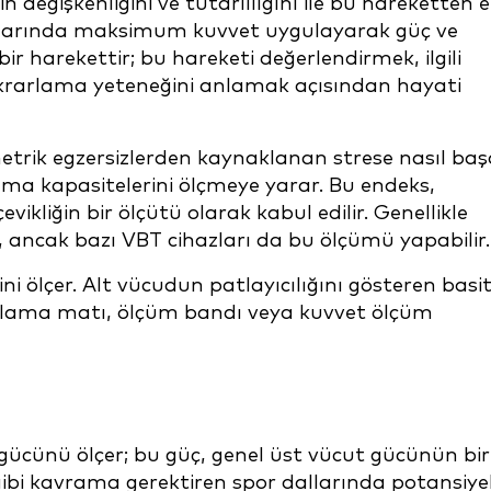
 değişkenliğini ve tutarlılığını ile bu hareketten e
lıklarında maksimum kuvvet uygulayarak güç ve
 bir harekettir; bu hareketi değerlendirmek, ilgili
tekrarlama yeteneğini anlamak açısından hayati
etrik egzersizlerden kaynaklanan strese nasıl baş
rama kapasitelerini ölçmeye yarar. Bu endeks,
vikliğin bir ölçütü olarak kabul edilir. Genellikle
, ancak bazı VBT cihazları da bu ölçümü yapabilir.
ni ölçer. Alt vücudun patlayıcılığını gösteren basi
 atlama matı, ölçüm bandı veya kuvvet ölçüm
ücünü ölçer; bu güç, genel üst vücut gücünün bir
gibi kavrama gerektiren spor dallarında potansiye