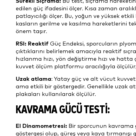
Sürekli Sıçrama:
Bu test, sıçrama hareketinin
edilen güç ifadesini ölçer. Kısa zaman ara
patlayıcılığı ölçer. Bu, yoğun ve yüksek etkili
kasların gerilme ve kasılma hareketlerini 
önem taşır.
RSI: Reaktif
Güç Endeksi, sporcuların plyom
çıktıklarını belirlemek amacıyla reaktif sıç
hızlanma hızı, yön değiştirme hızı ve hatta çe
kuvvet ölçüm platformu aracılığıyla ölçülür
Uzak atlama
: Yatay güç ve alt vücut kuvveti
ama etkili bir göstergedir. Genellikle uzak
plakaları kullanılarak ölçülür.
KAVRAMA GÜCÜ TESTI:
El Dinamometresi:
Bir sporcunun kavrama g
göstergesi olup, güreş veya kaya tırmanışı 