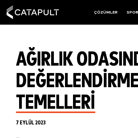
ÇÖZÜMLER
SPO
AĞIRLIK ODASI
DEĞERLENDIRMEL
TEMELLERI
7 EYLÜL 2023