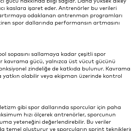
ı gücü hakkında bilgi sağlar. Daha yüksek dikey
 kaslara işaret eder. Antrenörler bu verileri
i artırmaya odaklanan antrenman programları
ektiren spor dallarında performansın artmasını
l sopasını sallamaya kadar çeşitli spor
bir kavrama gücü, yalnızca üst vücut gücünü
nksiyonel zindeliğe de katkıda bulunur. Kavrama
a yatkın olabilir veya ekipman üzerinde kontrol
letizm gibi spor dallarında sporcular için paha
aksimum hızı ölçerek antrenörler, sporcunun
ruma yeteneğini değerlendirebilir. Bu veriler
emel oluşturur ve sporcuların sprint teknikleri