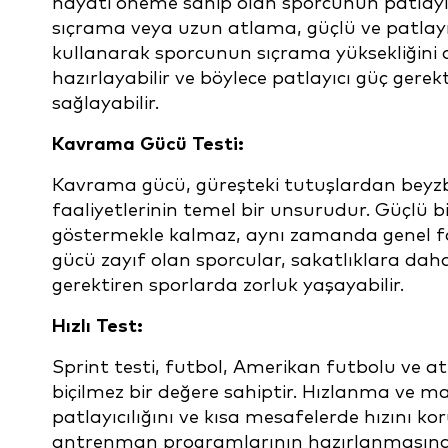
hayati öneme sahip olan sporcunun patlayıc
sıçrama veya uzun atlama, güçlü ve patlayıcı
kullanarak sporcunun sıçrama yüksekliğin
hazırlayabilir ve böylece patlayıcı güç ger
sağlayabilir.
Kavrama Gücü Testi:
Kavrama gücü, güreşteki tutuşlardan beyzbo
faaliyetlerinin temel bir unsurudur. Güçlü 
göstermekle kalmaz, aynı zamanda genel fo
gücü zayıf olan sporcular, sakatlıklara dah
gerektiren sporlarda zorluk yaşayabilir.
Hızlı Test:
Sprint testi, futbol, Amerikan futbolu ve at
biçilmez bir değere sahiptir. Hızlanma ve m
patlayıcılığını ve kısa mesafelerde hızını ko
antrenman programlarının hazırlanmasında t