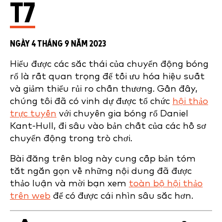
T7
NGÀY 4 THÁNG 9 NĂM 2023
Hiểu được các sắc thái của chuyển động bóng
rổ là rất quan trọng để tối ưu hóa hiệu suất
và giảm thiểu rủi ro chấn thương. Gần đây,
chúng tôi đã có vinh dự được tổ chức
hội thảo
trực tuyến
với chuyên gia bóng rổ Daniel
Kant-Hull, đi sâu vào bản chất của các hồ sơ
chuyển động trong trò chơi.
Bài đăng trên blog này cung cấp bản tóm
tắt ngắn gọn về những nội dung đã được
thảo luận và mời bạn xem
toàn bộ hội thảo
trên web
để có được cái nhìn sâu sắc hơn.