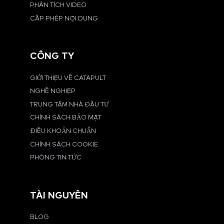
PHÂN TÍCH VIDEO
CẤP PHÉP NỘI DUNG
CÔNG TY
GIỚI THIỆU VỀ CATAPULT
NGHỀ NGHIỆP
TRUNG TÂM NHÀ ĐẦU TƯ
CHÍNH SÁCH BẢO MẬT
ĐIỀU KHOẢN CHUẨN
CHÍNH SÁCH COOKIE
PHÒNG TIN TỨC
TÀI NGUYÊN
BLOG