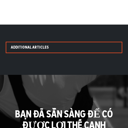
ADDITIONAL ARTICLES
BẠN ĐÃ SẴN SÀNG ĐỂ CÓ
ĐƯỢC LỢI THẾ CẠNH