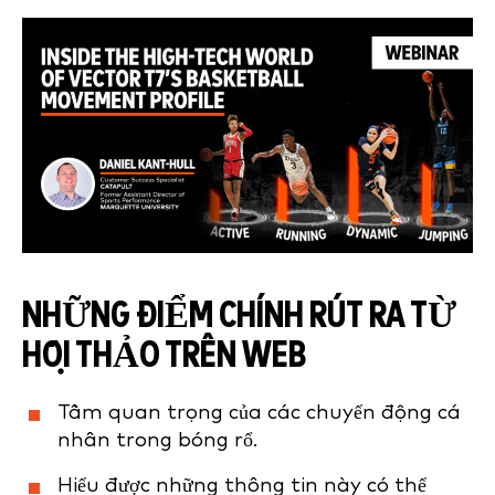
NHỮNG ĐIỂM CHÍNH RÚT RA TỪ
HỘI THẢO TRÊN WEB
Tầm quan trọng của các chuyển động cá
nhân trong bóng rổ.
Hiểu được những thông tin này có thể