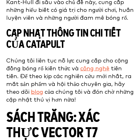
Kant-Hull đi sâu vào chủ đề này, cung cấp
những hiểu biết có giá trị cho người chơi, huấn
luyện viên và những người đam mê bóng rổ.
CẬP NHẬT THÔNG TIN CHI TIẾT
CỦA CATAPULT
Chúng tôi liên tục nỗ lực cung cấp cho cộng
đồng bóng rổ kiến thức và
công nghệ
tiên
tiến. Để theo kịp các nghiên cứu mới nhất, ra
mắt sản phẩm và hội thảo chuyên gia, hãy
theo dõi
blog
của chúng tôi và đón chờ những
cập nhật thú vị hơn nữa!
SÁCH TRẮNG: XÁC
THỰC VECTOR T7