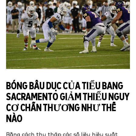
BÓNG BẦU DỤC CỦA TIỂU BANG
SACRAMENTO
GIẢM THIỂU NGUY
CƠ CHẤN THƯƠNG
NHƯ THẾ
NÀO
Bằng cách thu thập các số liệu hiệu suất