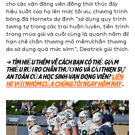
cho các vận động viên đồng thời thúc đẩy
hiệu suất của họ lên mức tối ưu,
chương trình
bóng đá Hornets dự định "sử dụng quy trình
tương tự trong các trại huấn luyện, tiến trình
trong mùa giải và cuối cùng là quanh năm để
hạn chế chấn thương mô mềm/chấn thương
do sử dụng quá mức sớm", Deatrick giải thích.
→
TÌM HIỂU THÊM VỀ CÁCH BẠN CÓ THỂ GIẢM
THIỂU RỦI RO CHẤN THƯƠNG VÀ CẢI THIỆN SỰ
AN TOÀN CỦA HỌC SINH-VẬN ĐỘNG VIÊN?
LIÊN
HỆ VỚI NHÓM CỦA CHÚNG TÔI NGAY HÔM NAY
.