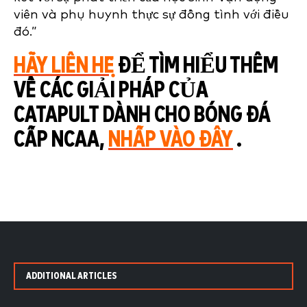
viên và phụ huynh thực sự đồng tình với điều
đó.”
HÃY LIÊN HỆ
ĐỂ TÌM HIỂU THÊM
VỀ CÁC GIẢI PHÁP CỦA
CATAPULT DÀNH CHO BÓNG ĐÁ
CẤP NCAA,
NHẤP VÀO ĐÂY
.
ADDITIONAL ARTICLES