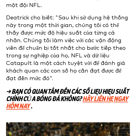
một đội NFL.
Deatrick cho biết: "Sau khi sử dụng hệ thống
này trong một thời gian, chúng tôi có thể
thấy được mức độ hiệu suất của từng cá
nhân. Chúng tôi làm việc với các vận động
viên để chuẩn bị tốt nhất cho bước tiếp theo
trong sự nghiệp của họ, NFL và dữ liệu
Catapult là một cách tuyệt vời để đánh giá
khách quan các con số họ cần đạt được để
đạt đến mức đó".
→ BẠN CÓ QUAN TÂM ĐẾN CÁC SỐ LIỆU HIỆU SUẤT
CHÍNH CỦA BÓNG ĐÁ KHÔNG?
HÃY LIÊN HỆ NGAY
HÔM NAY
.