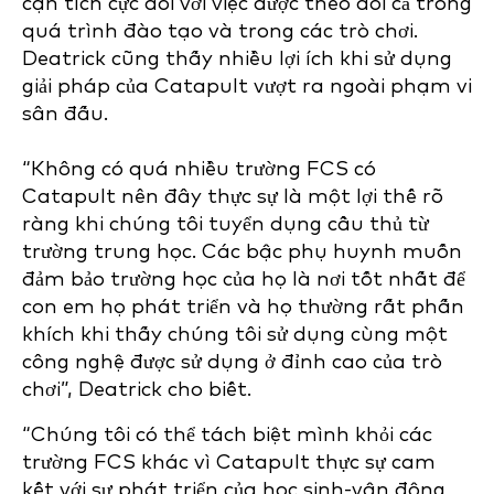
cận tích cực đối với việc được theo dõi cả trong
quá trình đào tạo và trong các trò chơi.
Deatrick cũng thấy nhiều lợi ích khi sử dụng
giải pháp của Catapult vượt ra ngoài phạm vi
sân đấu.
“Không có quá nhiều trường FCS có
Catapult nên đây thực sự là một lợi thế rõ
ràng khi chúng tôi tuyển dụng cầu thủ từ
trường trung học. Các bậc phụ huynh muốn
đảm bảo trường học của họ là nơi tốt nhất để
con em họ phát triển và họ thường rất phấn
khích khi thấy chúng tôi sử dụng cùng một
công nghệ được sử dụng ở đỉnh cao của trò
chơi”, Deatrick cho biết.
“Chúng tôi có thể tách biệt mình khỏi các
trường FCS khác vì Catapult thực sự cam
kết với sự phát triển của học sinh-vận động