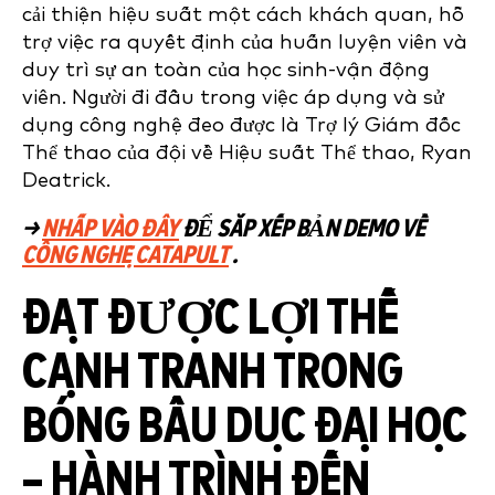
cải thiện hiệu suất một cách khách quan, hỗ
trợ việc ra quyết định của huấn luyện viên và
duy trì sự an toàn của học sinh-vận động
viên. Người đi đầu trong việc áp dụng và sử
dụng công nghệ đeo được là Trợ lý Giám đốc
Thể thao của đội về Hiệu suất Thể thao, Ryan
Deatrick.
→
NHẤP VÀO ĐÂY
ĐỂ SẮP XẾP BẢN DEMO VỀ
CÔNG NGHỆ CATAPULT
.
ĐẠT ĐƯỢC LỢI THẾ
CẠNH TRANH TRONG
BÓNG BẦU DỤC ĐẠI HỌC
– HÀNH TRÌNH ĐẾN