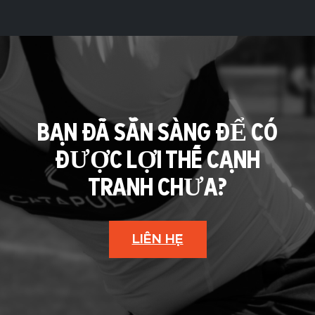
BẠN ĐÃ SẴN SÀNG ĐỂ CÓ
ĐƯỢC LỢI THẾ CẠNH
TRANH CHƯA?
LIÊN HỆ