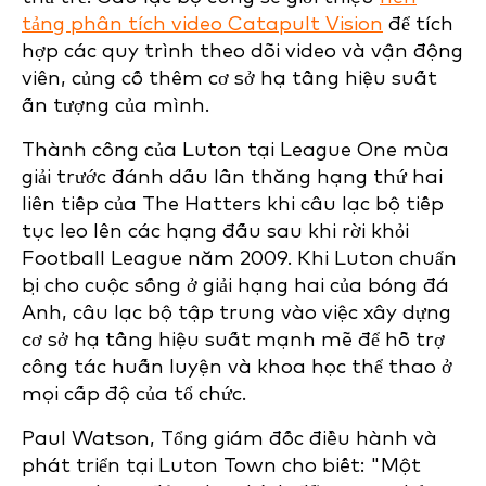
tảng phân tích video Catapult Vision
để tích
hợp các quy trình theo dõi video và vận động
viên, củng cố thêm cơ sở hạ tầng hiệu suất
ấn tượng của mình.
Thành công của Luton tại League One mùa
giải trước đánh dấu lần thăng hạng thứ hai
liên tiếp của The Hatters khi câu lạc bộ tiếp
tục leo lên các hạng đấu sau khi rời khỏi
Football League năm 2009. Khi Luton chuẩn
bị cho cuộc sống ở giải hạng hai của bóng đá
Anh, câu lạc bộ tập trung vào việc xây dựng
cơ sở hạ tầng hiệu suất mạnh mẽ để hỗ trợ
công tác huấn luyện và khoa học thể thao ở
mọi cấp độ của tổ chức.
Paul Watson, Tổng giám đốc điều hành và
phát triển tại Luton Town cho biết: "Một