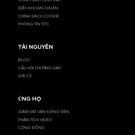
CHÍNH SÁCH BẢO MẬT
ĐIỀU KHOẢN CHUẨN
CHÍNH SÁCH COOKIE
PHÒNG TIN TỨC
TÀI NGUYÊN
BLOG
CÂU HỎI THƯỜNG GẶP
GIÁ CẢ
ỦNG HỘ
GIÁM SÁT VẬN ĐỘNG VIÊN
PHÂN TÍCH VIDEO
CỘNG ĐỒNG