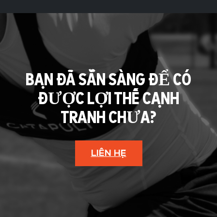
BẠN ĐÃ SẴN SÀNG ĐỂ CÓ
ĐƯỢC LỢI THẾ CẠNH
TRANH CHƯA?
LIÊN HỆ