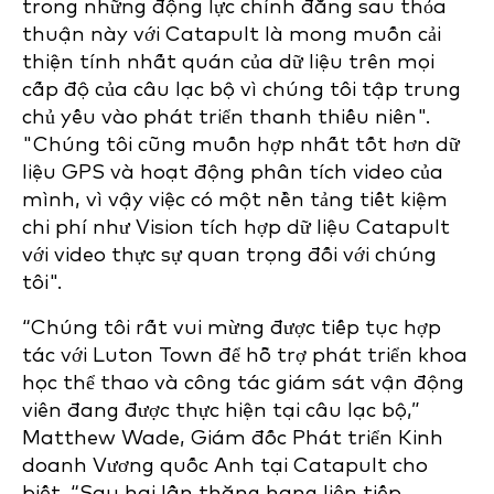
trong những động lực chính đằng sau thỏa
thuận này với Catapult là mong muốn cải
thiện tính nhất quán của dữ liệu trên mọi
cấp độ của câu lạc bộ vì chúng tôi tập trung
chủ yếu vào phát triển thanh thiếu niên".
"Chúng tôi cũng muốn hợp nhất tốt hơn dữ
liệu GPS và hoạt động phân tích video của
mình, vì vậy việc có một nền tảng tiết kiệm
chi phí như Vision tích hợp dữ liệu Catapult
với video thực sự quan trọng đối với chúng
tôi".
“Chúng tôi rất vui mừng được tiếp tục hợp
tác với Luton Town để hỗ trợ phát triển khoa
học thể thao và công tác giám sát vận động
viên đang được thực hiện tại câu lạc bộ,”
Matthew Wade, Giám đốc Phát triển Kinh
doanh Vương quốc Anh tại Catapult cho
biết. “Sau hai lần thăng hạng liên tiếp,