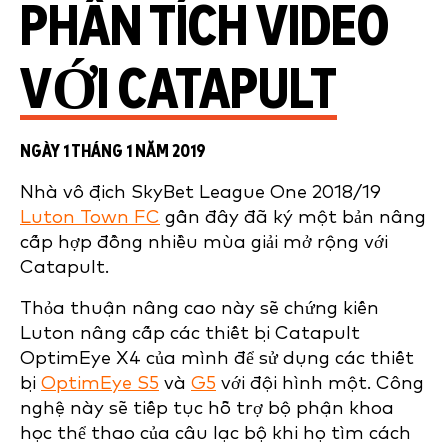
PHÂN TÍCH VIDEO
VỚI CATAPULT
NGÀY 1 THÁNG 1 NĂM 2019
Nhà vô địch SkyBet League One 2018/19
Luton Town FC
gần đây đã ký một bản nâng
cấp hợp đồng nhiều mùa giải mở rộng với
Catapult.
Thỏa thuận nâng cao này sẽ chứng kiến
Luton nâng cấp các thiết bị Catapult
OptimEye X4 của mình để sử dụng các thiết
bị
OptimEye S5
và
G5
với đội hình một. Công
nghệ này sẽ tiếp tục hỗ trợ bộ phận khoa
học thể thao của câu lạc bộ khi họ tìm cách