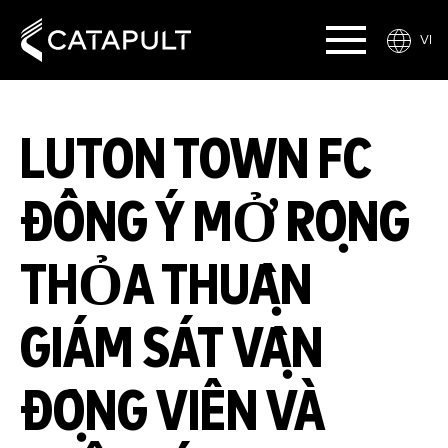
VI
LUTON TOWN FC
ĐỒNG Ý MỞ RỘNG
THỎA THUẬN
GIÁM SÁT VẬN
ĐỘNG VIÊN VÀ