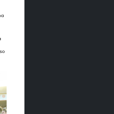
ma
a
sso