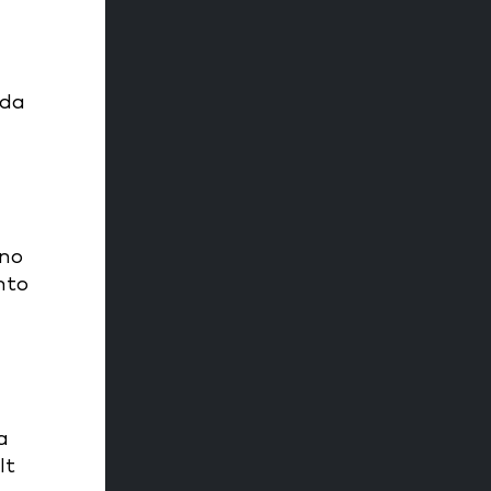
 da
 no
nto
a
lt