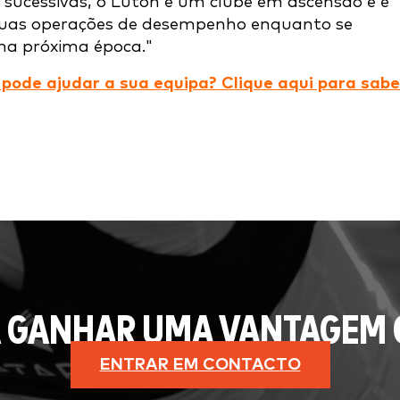
 sucessivas, o Luton é um clube em ascensão e é
suas operações de desempenho enquanto se
a próxima época."
pode ajudar a sua equipa? Clique aqui para sabe
 GANHAR UMA VANTAGEM 
ENTRAR EM CONTACTO