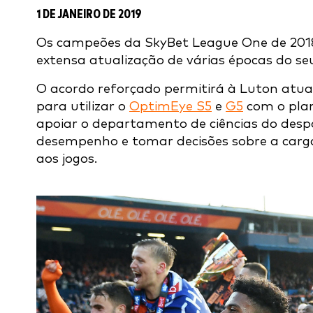
1 DE JANEIRO DE 2019
Os campeões da SkyBet League One de 20
extensa atualização de várias épocas do 
O acordo reforçado permitirá à Luton atual
para utilizar o
OptimEye S5
e
G5
com o plan
apoiar o departamento de ciências do despo
desempenho e tomar decisões sobre a carga d
aos jogos.