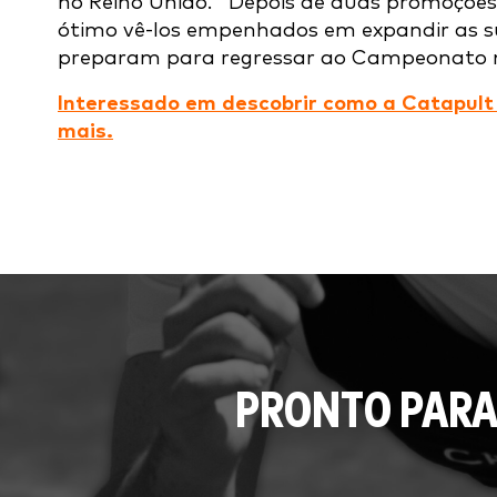
no Reino Unido. "Depois de duas promoções
ótimo vê-los empenhados em expandir as 
preparam para regressar ao Campeonato n
Interessado em descobrir como a Catapult 
mais.
PRONTO PARA