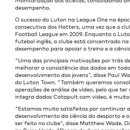
monitorização dos atletas, consolidando a
desempenho.
O sucesso do Luton na League One na ép
consecutiva dos Hatters, uma vez que o club
Football League em 2009. Enquanto o Luto
futebol inglês, o clube está concentrado n
desempenho para apoiar o treino e a ciência
"Uma das principais motivações por trás d
melhorar a consistência dos dados em todos
desenvolvimento dos jovens", disse Paul W
do Luton Town. "Também queremos consoli
operações de análise de vídeo, pelo que te
integra dados Catapult com vídeo, é muito
"Estamos muito satisfeitos por continuar 
desenvolvimento da ciência do desporto e o
ser feito no clube", disse Matthew Wade, D