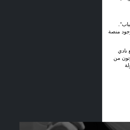
باب".
 لذا فإن وجود منصة
 نادي
وتون من
لة