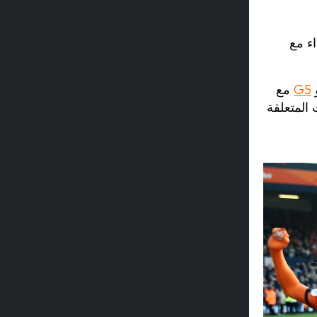
اء مع
G5
مع
 المتعلقة