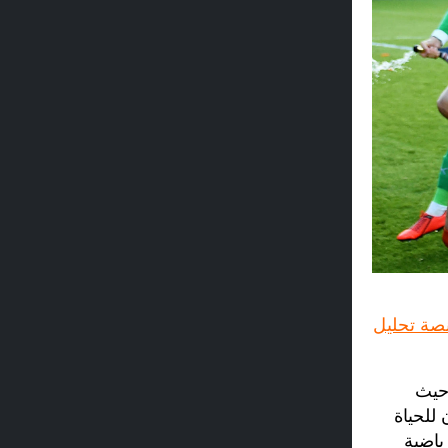
صة تحليل
 حيث
م 2009. بينما يستعد لوتون للحياة
رياضية