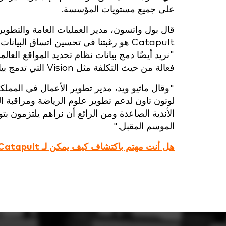
على جميع مستويات المؤسسة.
قال بول واتسون، مدير العمليات العامة والتطوير 
Catapult هو رغبتنا في تحسين اتساق الب
فعالة من حيث التكلفة مثل Vision التي تدمج بيانات Catapult مع الفيديو أمر مهم حقًا بالنسبة لنا."
"وقال ماثيو ويد، مدير تطوير الأعمال في الممل
لوتون تاون لدعم تطوير علوم الرياضة ومراقبة الر
الأندية الصاعدة ومن الرائع أن نراهم يلتزمون بتو
الموسم المقبل."
هل أنت مهتم باكتشاف كيف يمكن لـ Catapult مساعدة فريقك؟ انقر هنا لمعرفة المزيد.