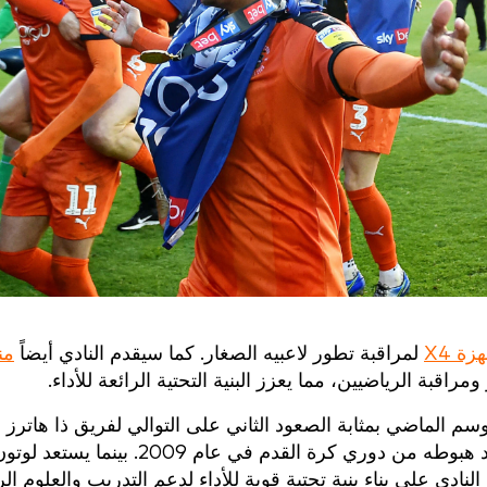
زة X4
لمراقبة تطور لاعبيه الصغار. كما سيقدم النادي أيضاً
من
راقبة الرياضيين، مما يعزز البنية التحتية الرائعة للأداء.
سم الماضي بمثابة الصعود الثاني على التوالي لفريق ذا هاترز
يواصل النادي صعوده إلى دوري الدرجة الثانية بعد هبوطه من دوري كرة القدم في عا
النادي على بناء بنية تحتية قوية للأداء لدعم التدريب والعلوم ال