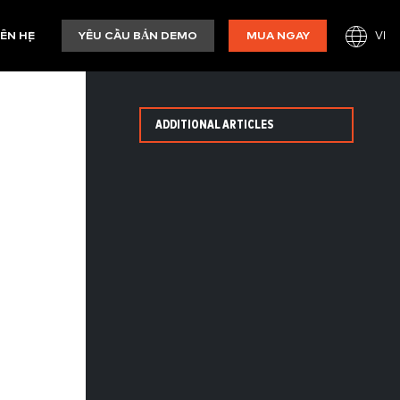
VI
IÊN HỆ
YÊU CẦU BẢN DEMO
MUA NGAY
ADDITIONAL ARTICLES