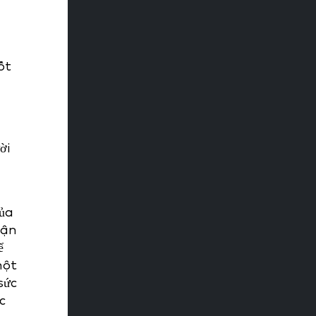
ốt
ời
của
vận
ể
một
sức
c