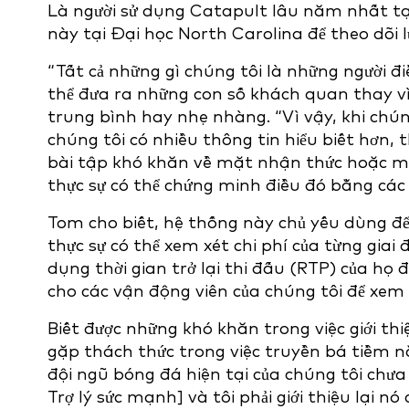
Là người sử dụng Catapult lâu năm nhất tạ
này tại Đại học North Carolina để theo dõi 
“Tất cả những gì chúng tôi là những người đi
thể đưa ra những con số khách quan thay vì
trung bình hay nhẹ nhàng. “Vì vậy, khi chún
chúng tôi có nhiều thông tin hiểu biết hơn, 
bài tập khó khăn về mặt nhận thức hoặc m
thực sự có thể chứng minh điều đó bằng các 
Tom cho biết, hệ thống này chủ yếu dùng để 
thực sự có thể xem xét chi phí của từng giai
dụng thời gian trở lại thi đấu (RTP) của họ 
cho các vận động viên của chúng tôi để xem
Biết được những khó khăn trong việc giới t
gặp thách thức trong việc truyền bá tiềm nă
đội ngũ bóng đá hiện tại của chúng tôi chưa
Trợ lý sức mạnh] và tôi phải giới thiệu lại n