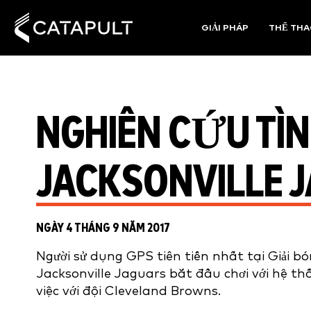
GIẢI PHÁP
THỂ TH
NGHIÊN CỨU TÌ
JACKSONVILLE 
NGÀY 4 THÁNG 9 NĂM 2017
Người sử dụng GPS tiên tiến nhất tại Giải b
Jacksonville Jaguars bắt đầu chơi với hệ t
việc với đội Cleveland Browns.