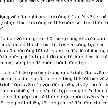
 quan trọng của việc đưa các vận động viên vào
ng viên đã nghỉ hưu, tôi càng hiểu biết về cơ thể
 tự nhận thức, tôi càng có thể chăm sóc bản thân t
c”.
của bạn và làm giảm khối lượng công việc của bạn
ơn, vì nó đã thách thức tôi trở nên sáng tạo hơn
i muốn nói rằng tất cả chúng ta đều là những ngư
ó là những gì Catapult đã giúp tôi làm được là trở
ch mới, sáng tạo để hoàn thành đào tạo.
i cách để hiệu quả hơn trong quá trình tập luyện 
ứ hai, nó đã cho tôi cái nhìn tổng thể tốt hơn về 
ình tập luyện của vận động viên, vì vậy tôi có th
n là bao nhiêu, cho phép tôi tập trung nhiều hơn 
 là nó đã giúp tôi trở thành một huấn luyện viên 
ôi càng biết nhiều, tôi càng có thể đền đáp cho cá