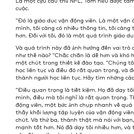
Là một cựu cầu thủ NFL, Tom hiểu được tầm
cuộc.
“Đó là giáo dục vận động viên. Là một vận độ
mình, tôi càng có nhiều thông tin, tôi càng
hơn. Đối với tôi, đó là một quá trình giáo dụ
Và quá trình này đã ảnh hưởng đến vai trò 
như thế nào? “Chắc chắn là dễ hơn và khó h
một chút trong thiết kế đào tạo. “Chúng tô
học liên tục và điều đó rất quan trọng, và đ
thành người học liên tục. Hãy tìm những cá
“Điều quan trọng là tiết kiệm. Họ đã dạy tô
mình, điều mà tôi nghĩ là rất quan trọng. Th
động viên, một bức ảnh chụp nhanh về quá tr
thấy khối lượng tập luyện của vận động viê
chút. Và thứ ba, thành thật mà nói với bạn,
mạnh tốt hơn. Nó đã dạy tôi nhiều hơn, và t