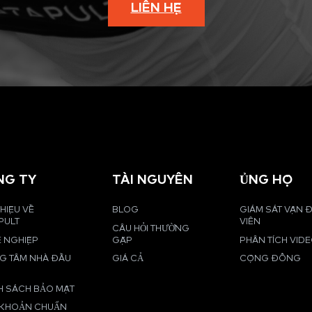
LIÊN HỆ
NG TY
TÀI NGUYÊN
ỦNG HỘ
THIỆU VỀ
BLOG
GIÁM SÁT VẬN
PULT
VIÊN
CÂU HỎI THƯỜNG
 NGHIỆP
GẶP
PHÂN TÍCH VID
G TÂM NHÀ ĐẦU
GIÁ CẢ
CỘNG ĐỒNG
H SÁCH BẢO MẬT
 KHOẢN CHUẨN