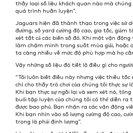
thấy loại số liệu khách quan nào mà chúng t
quá trình huấn luyện”.
Jaguars hiện đã thành thạo trong việc sử 
đường, số yard cường độ cao, gia tốc, giảm t
xét tất cả các biến số đó. Khi một vận động 
làm chậm mình trong suốt mùa giải, hoặc an
ta càng nhiều về mức độ phù hợp mà họ cần đ
Vậy những số liệu đó tiết lộ điều gì cho ngườ
“Tôi luôn biết điều này nhưng việc thiếu tốc 
chỉ cho thấy trò chơi của chúng tôi thực sự 
Khi bạn thực sự ngồi lại và xem xét nó, tổng
buổi tập luyện của chúng tôi có thể diễn ra 
được bao phủ. Bạn nhận ra các vận động viê
Khi bạn nhìn vào số lượng cường độ cao, cườ
trọng là phải định lượng”.