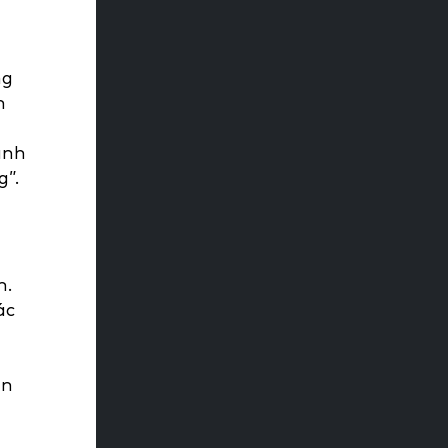
ng
m
anh
g”.
n.
ác
g
an