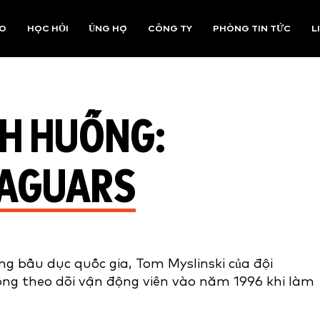
AO
HỌC HỎI
ỦNG HỘ
CÔNG TY
PHÒNG TIN TỨC
L
NH HUỐNG:
JAGUARS
óng bầu dục quốc gia, Tom Myslinski của đội
hống theo dõi vận động viên vào năm 1996 khi làm