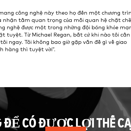
mang công nghệ này theo họ đến một chương trì
ừa nhận tầm quan trọng của mối quan hệ chặt ch
công nghệ được một trong những đội bóng khỏe mạ
t tuyệt. Từ Michael Regan, bất cứ khi nào tôi cần
ới tôi ngay. Tôi không bao giờ gặp vấn đề gì về giao
h hàng thì tuyệt vời”.
G ĐỂ CÓ ĐƯỢC LỢI THẾ C