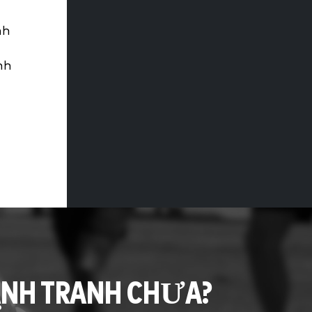
nh
ẽ
nh
ẠNH TRANH CHƯA?