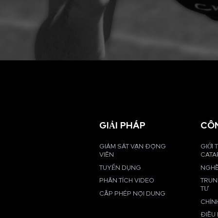
GIẢI PHÁP
CÔ
GIÁM SÁT VẬN ĐỘNG
GIỚI 
VIÊN
CATA
TUYỂN DỤNG
NGHỀ
PHÂN TÍCH VIDEO
TRUN
TƯ
CẤP PHÉP NỘI DUNG
CHÍN
ĐIỀU