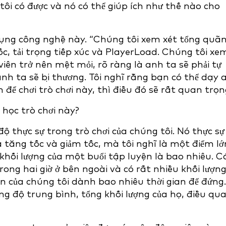
ôi có được và nó có thể giúp ích như thế nào cho
dụng công nghệ này. “Chúng tôi xem xét tổng quã
ốc, tải trọng tiếp xúc và PlayerLoad. Chúng tôi xe
viên trở nên mệt mỏi, rõ ràng là anh ta sẽ phải tự
h ta sẽ bị thương. Tôi nghĩ rằng bạn có thể dạy 
ể chơi trò chơi này, thì điều đó sẽ rất quan trọn
i học trò chơi này?
độ thực sự trong trò chơi của chúng tôi. Nó thực sự
là tăng tốc và giảm tốc, mà tôi nghĩ là một điểm lớ
 khối lượng của một buổi tập luyện là bao nhiêu. C
trong hai giờ ở bên ngoài và có rất nhiều khối lượn
n của chúng tôi dành bao nhiêu thời gian để đứng.
ng độ trung bình, tổng khối lượng của họ, điều qu