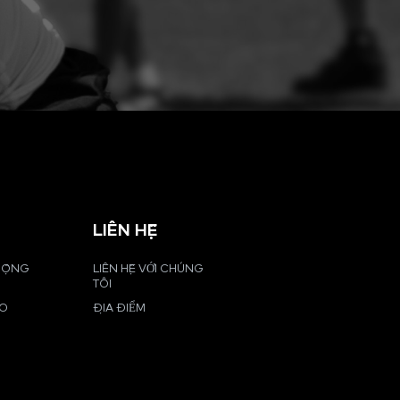
LIÊN HỆ
 ĐỘNG
LIÊN HỆ VỚI CHÚNG
TÔI
EO
ĐỊA ĐIỂM