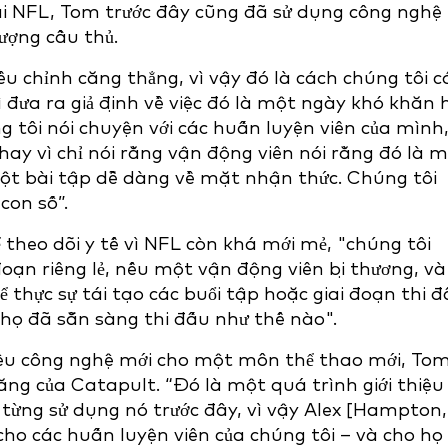
i NFL, Tom trước đây cũng đã sử dụng công nghệ
lượng cầu thủ.
ều chỉnh căng thẳng, vì vậy đó là cách chúng tôi c
 đưa ra giả định về việc đó là một ngày khó khăn 
g tôi nói chuyện với các huấn luyện viên của mình
thay vì chỉ nói rằng vận động viên nói rằng đó là 
ột bài tập dễ dàng về mặt nhận thức. Chúng tôi
con số”.
theo dõi y tế vì NFL còn khá mới mẻ, "chúng tôi
 đoạn riêng lẻ, nếu một vận động viên bị thương, và
để thực sự tái tạo các buổi tập hoặc giai đoạn thi 
 họ đã sẵn sàng thi đấu như thế nào".
hiệu công nghệ mới cho một môn thể thao mới, To
ng của Catapult. “Đó là một quá trình giới thiệu 
 từng sử dụng nó trước đây, vì vậy Alex [Hampton,
ó cho các huấn luyện viên của chúng tôi – và cho họ