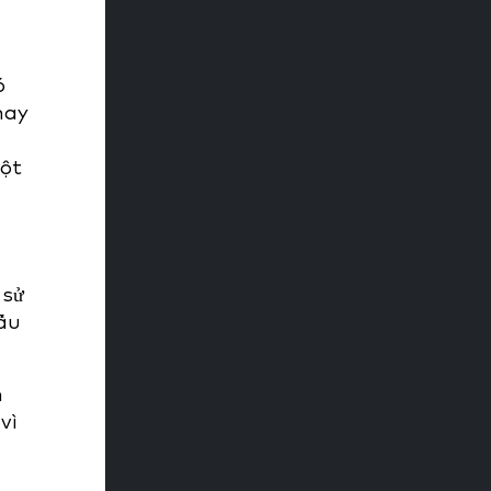
ó
hay
,
một
 sử
đấu
m
vì