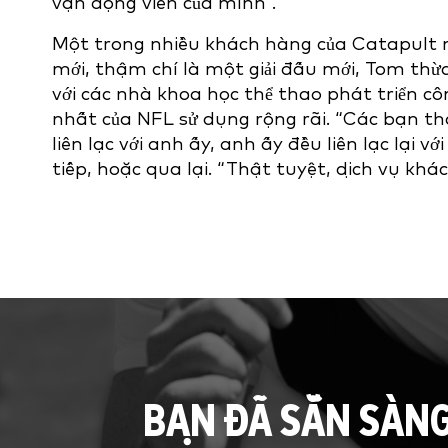
vận động viên của mình”.
Một trong nhiều khách hàng của Catapult 
mới, thậm chí là một giải đấu mới, Tom th
với các nhà khoa học thể thao phát triển 
nhất của NFL sử dụng rộng rãi. “Các bạn thậ
liên lạc với anh ấy, anh ấy đều liên lạc lại v
tiếp, hoặc qua lại. “Thật tuyệt, dịch vụ khác
BẠN ĐÃ SẴN SÀN