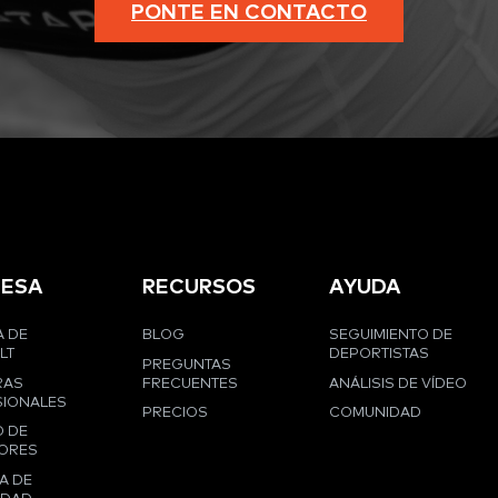
PONTE EN CONTACTO
ESA
RECURSOS
AYUDA
 DE
BLOG
SEGUIMIENTO DE
LT
DEPORTISTAS
PREGUNTAS
RAS
FRECUENTES
ANÁLISIS DE VÍDEO
IONALES
PRECIOS
COMUNIDAD
 DE
ORES
A DE