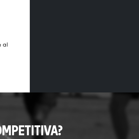
 al
MPETITIVA?