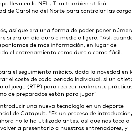
po lleva en la NFL, Tom también utilizó
ad de Carolina del Norte para controlar las carga
rés, así que era una forma de poder poner númer
re si era un día duro o medio o ligero. "Así, cuand
sponíamos de más información, en lugar de
ibido el entrenamiento como duro o como fácil.
ara el seguimiento médico, dada la novedad en l
 el coste de cada periodo individual, si un atlet
lta al juego (RTP) para recrear realmente práctica
ómo de preparados están para jugar".
introducir una nueva tecnología en un deporte
ncial de Catapult. "Es un proceso de introducción
ora no lo ha utilizado antes, así que nos toca a
 volver a presentarlo a nuestros entrenadores, y