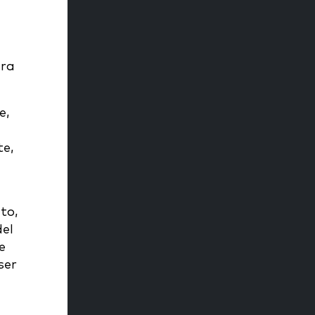
e
ara
e,
te,
to,
del
e
ser