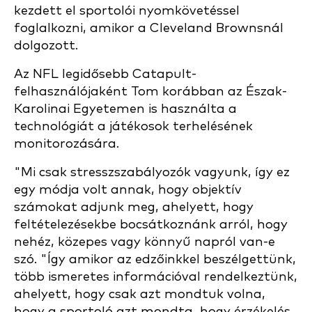
kezdett el sportolói nyomkövetéssel
foglalkozni, amikor a Cleveland Brownsnál
dolgozott.
Az NFL legidősebb Catapult-
felhasználójaként Tom korábban az Észak-
Karolinai Egyetemen is használta a
technológiát a játékosok terhelésének
monitorozására.
"Mi csak stresszszabályozók vagyunk, így ez
egy módja volt annak, hogy objektív
számokat adjunk meg, ahelyett, hogy
feltételezésekbe bocsátkoznánk arról, hogy
nehéz, közepes vagy könnyű napról van-e
szó. "Így amikor az edzőinkkel beszélgettünk,
több ismeretes információval rendelkeztünk,
ahelyett, hogy csak azt mondtuk volna,
hogy a sportoló azt mondta, hogy érzékelés