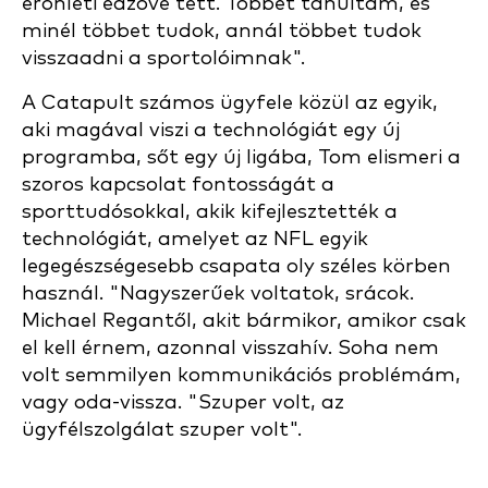
erőnléti edzővé tett. Többet tanultam, és
minél többet tudok, annál többet tudok
visszaadni a sportolóimnak".
A Catapult számos ügyfele közül az egyik,
aki magával viszi a technológiát egy új
programba, sőt egy új ligába, Tom elismeri a
szoros kapcsolat fontosságát a
sporttudósokkal, akik kifejlesztették a
technológiát, amelyet az NFL egyik
legegészségesebb csapata oly széles körben
használ. "Nagyszerűek voltatok, srácok.
Michael Regantől, akit bármikor, amikor csak
el kell érnem, azonnal visszahív. Soha nem
volt semmilyen kommunikációs problémám,
vagy oda-vissza. "Szuper volt, az
ügyfélszolgálat szuper volt".