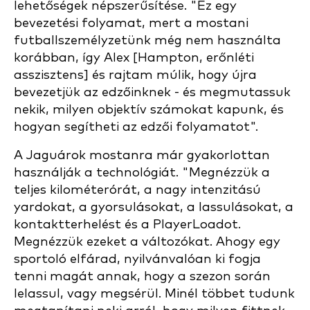
lehetőségek népszerűsítése. "Ez egy
bevezetési folyamat, mert a mostani
futballszemélyzetünk még nem használta
korábban, így Alex [Hampton, erőnléti
asszisztens] és rajtam múlik, hogy újra
bevezetjük az edzőinknek - és megmutassuk
nekik, milyen objektív számokat kapunk, és
hogyan segítheti az edzői folyamatot".
A Jaguárok mostanra már gyakorlottan
használják a technológiát. "Megnézzük a
teljes kilométerórát, a nagy intenzitású
yardokat, a gyorsulásokat, a lassulásokat, a
kontaktterhelést és a PlayerLoadot.
Megnézzük ezeket a változókat. Ahogy egy
sportoló elfárad, nyilvánvalóan ki fogja
tenni magát annak, hogy a szezon során
lelassul, vagy megsérül. Minél többet tudunk