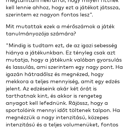
megtanítani neki arról, hogy milyen fittnek
kell lennie ahhoz, hogy ezt a játékot játssza,
szerintem ez nagyon fontos lesz".
Mit mutattak ezek a mérőszámok a játék
tanulmányozója számára?
"Mindig is tudtam ezt, de az igazi sebesség
hiánya a játékunkban. Ez tényleg csak azt
mutatja, hogy a játékunk valóban gyorsulás
és lassulás, ami szerintem egy nagy pont. Ha
igazán hátradőlsz és megnézed, hogy
mekkora a teljes mennyiség, amit egy edzés
jelent. Az edzéseink akár két órát is
tarthatnak kint, és akkor is rengeteg
anyagot kell lefednünk. Rájössz, hogy a
sportolóink mennyi időt töltenek talpon. Ha
megnézzük a nagy intenzitású, közepes
intenzitású és a teljes volumenüket, fontos