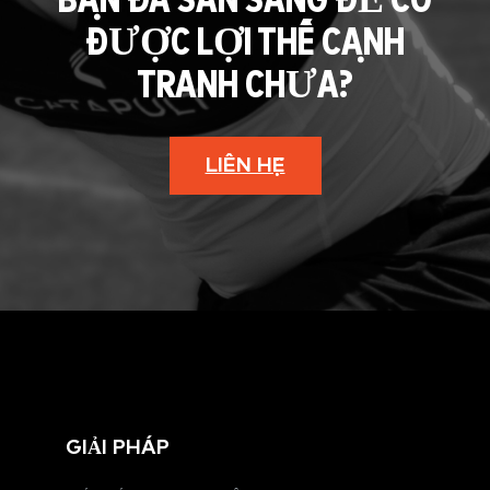
BẠN ĐÃ SẴN SÀNG ĐỂ CÓ
ĐƯỢC LỢI THẾ CẠNH
TRANH CHƯA?
LIÊN HỆ
GIẢI PHÁP