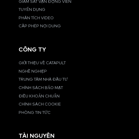
GIÁM SÁT VẬN ĐỘNG VIÊN
TUYỂN DỤNG
PHÂN TÍCH VIDEO
CẤP PHÉP NỘI DUNG
CÔNG TY
GIỚI THIỆU VỀ CATAPULT
NGHỀ NGHIỆP
TRUNG TÂM NHÀ ĐẦU TƯ
CHÍNH SÁCH BẢO MẬT
ĐIỀU KHOẢN CHUẨN
CHÍNH SÁCH COOKIE
PHÒNG TIN TỨC
TÀI NGUYÊN