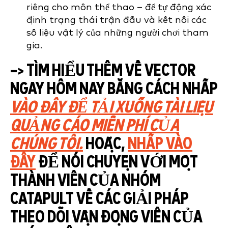
riêng cho môn thể thao – để tự động xác
định trạng thái trận đấu và kết nối các
số liệu vật lý của những người chơi tham
gia.
–> TÌM HIỂU THÊM VỀ VECTOR
NGAY HÔM NAY BẰNG CÁCH NHẤP
VÀO ĐÂY ĐỂ TẢI XUỐNG TÀI LIỆU
QUẢNG CÁO MIỄN PHÍ CỦA
CHÚNG TÔI.
HOẶC,
NHẤP VÀO
ĐÂY
ĐỂ NÓI CHUYỆN VỚI MỘT
THÀNH VIÊN CỦA NHÓM
CATAPULT VỀ CÁC GIẢI PHÁP
THEO DÕI VẬN ĐỘNG VIÊN CỦA