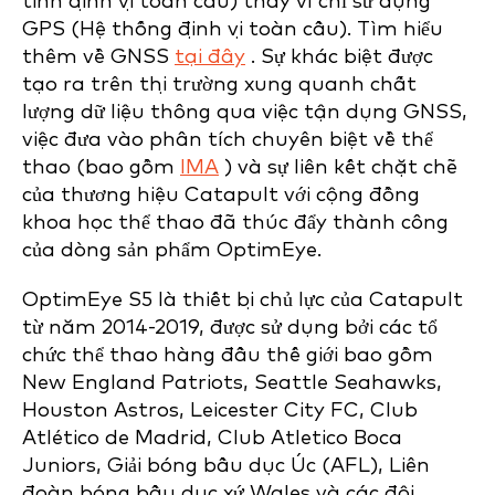
tinh định vị toàn cầu) thay vì chỉ sử dụng
GPS (Hệ thống định vị toàn cầu). Tìm hiểu
thêm về GNSS
tại đây
. Sự khác biệt được
tạo ra trên thị trường xung quanh chất
lượng dữ liệu thông qua việc tận dụng GNSS,
việc đưa vào phân tích chuyên biệt về thể
thao (bao gồm
IMA
) và sự liên kết chặt chẽ
của thương hiệu Catapult với cộng đồng
khoa học thể thao đã thúc đẩy thành công
của dòng sản phẩm OptimEye.
OptimEye S5 là thiết bị chủ lực của Catapult
từ năm 2014-2019, được sử dụng bởi các tổ
chức thể thao hàng đầu thế giới bao gồm
New England Patriots, Seattle Seahawks,
Houston Astros, Leicester City FC, Club
Atlético de Madrid, Club Atletico Boca
Juniors, Giải bóng bầu dục Úc (AFL), Liên
đoàn bóng bầu dục xứ Wales và các đội