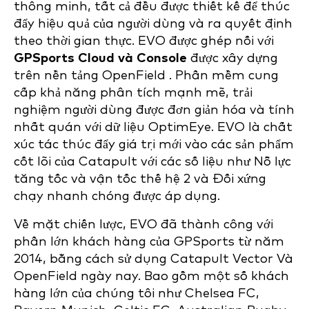
thông minh, tất cả đều được thiết kế để thúc
đẩy hiệu quả của người dùng và ra quyết định
theo thời gian thực. EVO được ghép nối với
GPSports Cloud và Console
được xây dựng
trên nền tảng OpenField . Phần mềm cung
cấp khả năng phân tích mạnh mẽ, trải
nghiệm người dùng được đơn giản hóa và tính
nhất quán với dữ liệu OptimEye. EVO là chất
xúc tác thúc đẩy giá trị mới vào các sản phẩm
cốt lõi của Catapult với các số liệu như Nỗ lực
tăng tốc và vận tốc thế hệ 2 và Đối xứng
chạy nhanh chóng được áp dụng.
Về mặt chiến lược, EVO đã thành công với
phần lớn khách hàng của GPSports từ năm
2014, bằng cách sử dụng Catapult Vector Và
OpenField ngày nay. Bao gồm một số khách
hàng lớn của chúng tôi như Chelsea FC,