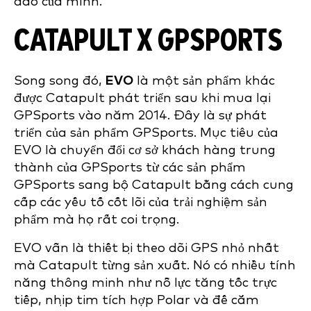
đáo của mình.
CATAPULT X GPSPORTS
Song song đó,
EVO
là một sản phẩm khác
được Catapult phát triển sau khi mua lại
GPSports vào năm 2014. Đây là sự phát
triển của sản phẩm GPSports. Mục tiêu của
EVO là chuyển đổi cơ sở khách hàng trung
thành của GPSports từ các sản phẩm
GPSports sang bộ Catapult bằng cách cung
cấp các yếu tố cốt lõi của trải nghiệm sản
phẩm mà họ rất coi trọng.
EVO vẫn là thiết bị theo dõi GPS nhỏ nhất
mà Catapult từng sản xuất. Nó có nhiều tính
năng thông minh như nỗ lực tăng tốc trực
tiếp, nhịp tim tích hợp Polar và đế cắm