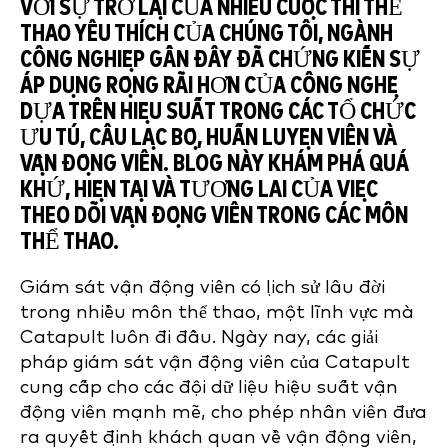
VỚI SỰ TRỞ LẠI CỦA NHIỀU CUỘC THI THỂ
THAO YÊU THÍCH CỦA CHÚNG TÔI, NGÀNH
CÔNG NGHIỆP GẦN ĐÂY ĐÃ CHỨNG KIẾN SỰ
ÁP DỤNG RỘNG RÃI HƠN CỦA CÔNG NGHỆ
DỰA TRÊN HIỆU SUẤT TRONG CÁC TỔ CHỨC
ƯU TÚ, CÂU LẠC BỘ, HUẤN LUYỆN VIÊN VÀ
VẬN ĐỘNG VIÊN. BLOG NÀY KHÁM PHÁ QUÁ
KHỨ, HIỆN TẠI VÀ TƯƠNG LAI CỦA VIỆC
THEO DÕI VẬN ĐỘNG VIÊN TRONG CÁC MÔN
THỂ THAO.
Giám sát vận động viên có lịch sử lâu đời
trong nhiều môn thể thao, một lĩnh vực mà
Catapult luôn đi đầu. Ngày nay, các giải
pháp giám sát vận động viên của Catapult
cung cấp cho các đội dữ liệu hiệu suất vận
động viên mạnh mẽ, cho phép nhân viên đưa
ra quyết định khách quan về vận động viên,