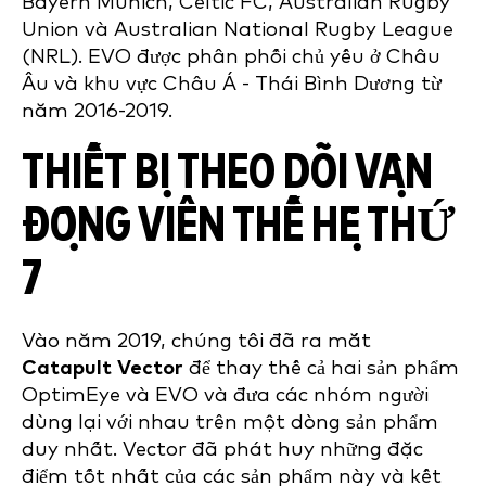
Bayern Munich, Celtic FC, Australian Rugby
Union và Australian National Rugby League
(NRL). EVO được phân phối chủ yếu ở Châu
Âu và khu vực Châu Á - Thái Bình Dương từ
năm 2016-2019.
THIẾT BỊ THEO DÕI VẬN
ĐỘNG VIÊN THẾ HỆ THỨ
7
Vào năm 2019, chúng tôi đã ra mắt
Catapult Vector
để thay thế cả hai sản phẩm
OptimEye và EVO và đưa các nhóm người
dùng lại với nhau trên một dòng sản phẩm
duy nhất. Vector đã phát huy những đặc
điểm tốt nhất của các sản phẩm này và kết