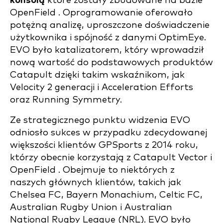
konsolą
które zostały zbudowane na bazie
OpenField . Oprogramowanie oferowało
potężną analizę, uproszczone doświadczenie
użytkownika i spójność z danymi OptimEye.
EVO było katalizatorem, który wprowadził
nową wartość do podstawowych produktów
Catapult dzięki takim wskaźnikom, jak
Velocity 2 generacji i Acceleration Efforts
oraz Running Symmetry.
Ze strategicznego punktu widzenia EVO
odniosło sukces w przypadku zdecydowanej
większości klientów GPSports z 2014 roku,
którzy obecnie korzystają z Catapult Vector i
OpenField . Obejmuje to niektórych z
naszych głównych klientów, takich jak
Chelsea FC, Bayern Monachium, Celtic FC,
Australian Rugby Union i Australian
National Rugby League (NRL). EVO było