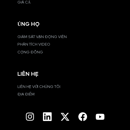
GIÁ CẢ
ỦNG HỘ
GIÁM SÁT VẬN ĐỘNG VIÊN
PHÂN TÍCH VIDEO
CỘNG ĐỒNG
LIÊN HỆ
LIÊN HỆ VỚI CHÚNG TÔI
ĐỊA ĐIỂM