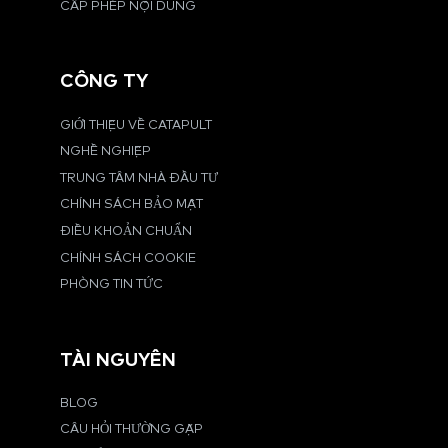
CẤP PHÉP NỘI DUNG
CÔNG TY
GIỚI THIỆU VỀ CATAPULT
NGHỀ NGHIỆP
TRUNG TÂM NHÀ ĐẦU TƯ
CHÍNH SÁCH BẢO MẬT
ĐIỀU KHOẢN CHUẨN
CHÍNH SÁCH COOKIE
PHÒNG TIN TỨC
TÀI NGUYÊN
BLOG
CÂU HỎI THƯỜNG GẶP