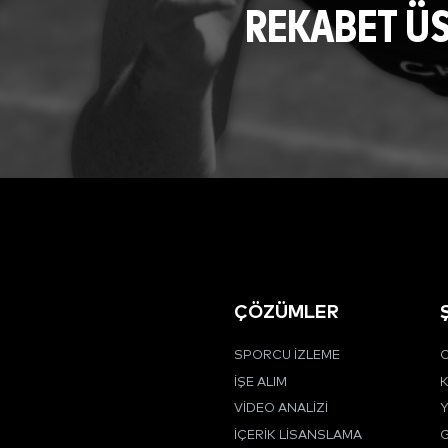
REKABET Ü
ÇÖZÜMLER
SPORCU İZLEME
C
İŞE ALIM
K
VIDEO ANALIZI
Y
İÇERIK LISANSLAMA
G