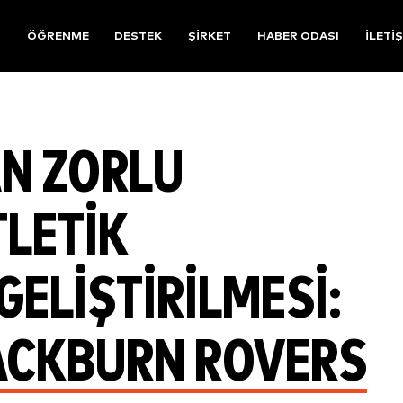
R
ÖĞRENME
DESTEK
ŞIRKET
HABER ODASI
İLETI
AN ZORLU
LETIK
ELIŞTIRILMESI:
LACKBURN ROVERS