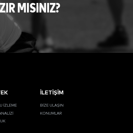
R MISINIZ?
TEK
İLETIŞIM
 İZLEME
BIZE ULAŞIN
ANALIZI
KONUMLAR
LUK