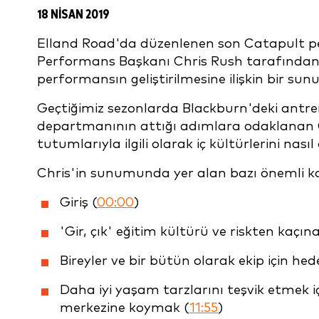
18 NISAN 2019
Elland Road'da düzenlenen son Catapult pe
Performans Başkanı Chris Rush tarafından 
performansın geliştirilmesine ilişkin bir sun
Geçtiğimiz sezonlarda Blackburn'deki antre
departmanının attığı adımlara odaklanan Ch
tutumlarıyla ilgili olarak iç kültürlerini nasıl
Chris'in sunumunda yer alan bazı önemli ko
Giriş (
00:00
)
'Gir, çık' eğitim kültürü ve riskten kaçın
Bireyler ve bir bütün olarak ekip için hed
Daha iyi yaşam tarzlarını teşvik etmek içi
merkezine koymak (
11:55
)