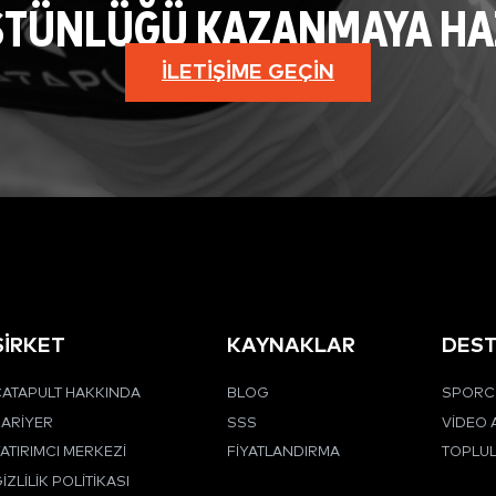
STÜNLÜĞÜ KAZANMAYA HAZI
İLETIŞIME GEÇIN
ŞİRKET
KAYNAKLAR
DES
ATAPULT HAKKINDA
BLOG
SPORCU
ARIYER
SSS
VIDEO 
ATIRIMCI MERKEZI
FIYATLANDIRMA
TOPLU
IZLILIK POLITIKASI