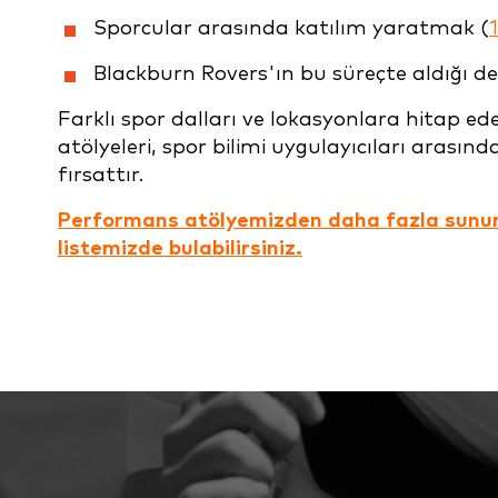
Sporcular arasında katılım yaratmak (
Blackburn Rovers'ın bu süreçte aldığı der
Farklı spor dalları ve lokasyonlara hitap e
atölyeleri, spor bilimi uygulayıcıları arasınd
fırsattır.
Performans atölyemizden daha fazla sunu
listemizde bulabilirsiniz.