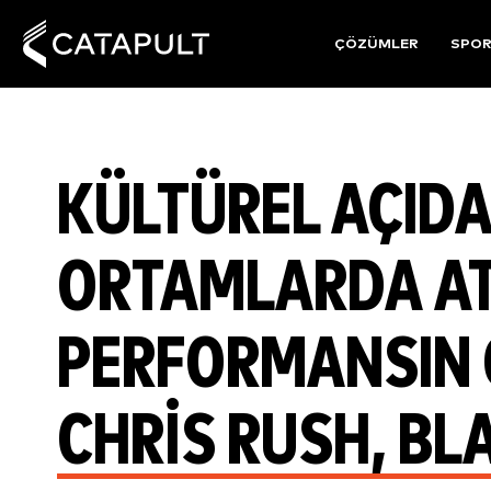
ÇÖZÜMLER
SPO
KÜLTÜREL AÇID
ORTAMLARDA AT
PERFORMANSIN G
CHRIS RUSH, B