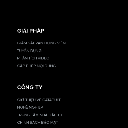
GIẢI PHÁP
GIÁM SÁT VẬN ĐỘNG VIÊN
TUYỂN DỤNG
PHÂN TÍCH VIDEO
CẤP PHÉP NỘI DUNG
CÔNG TY
GIỚI THIỆU VỀ CATAPULT
NGHỀ NGHIỆP
TRUNG TÂM NHÀ ĐẦU TƯ
CHÍNH SÁCH BẢO MẬT