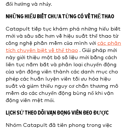
đổi hướng và nhảy.
NHỮNG HIỂU BIẾT CHƯA TỪNG CÓ VỀ THỂ THAO
Catapult tiếp tục khám phá những hiểu biết
mới và sâu sắc hơn về hiệu suất thể thao từ
công nghệ phần mềm của mình với
các phân
tích chuyên biệt về thể thao
. Giải pháp mới
này giới thiệu một bộ số liệu mới bằng cách
liên tục nắm bắt và phân loại chuyển động
của vận động viên thành các danh mục cho
phép các huấn luyện viên tối ưu hóa hiệu
suất và giảm thiểu nguy cơ chấn thương mô
mềm do các chuyển động bùng nổ khi vận
động viên mệt mỏi.
LỊCH SỬ THEO DÕI VẬN ĐỘNG VIÊN ĐEO ĐƯỢC
Nhóm Catapult đã tiên phong trong việc