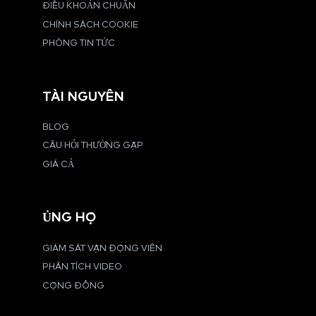
ĐIỀU KHOẢN CHUẨN
CHÍNH SÁCH COOKIE
PHÒNG TIN TỨC
TÀI NGUYÊN
BLOG
CÂU HỎI THƯỜNG GẶP
GIÁ CẢ
ỦNG HỘ
GIÁM SÁT VẬN ĐỘNG VIÊN
PHÂN TÍCH VIDEO
CỘNG ĐỒNG