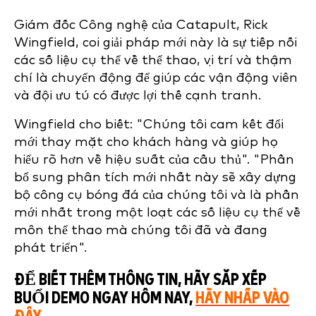
Giám đốc Công nghệ của Catapult, Rick
Wingfield, coi giải pháp mới này là sự tiếp nối
các số liệu cụ thể về thể thao, vị trí và thậm
chí là chuyển động để giúp các vận động viên
và đội ưu tú có được lợi thế cạnh tranh.
Wingfield cho biết: "Chúng tôi cam kết đổi
mới thay mặt cho khách hàng và giúp họ
hiểu rõ hơn về hiệu suất của cầu thủ". "Phần
bổ sung phân tích mới nhất này sẽ xây dựng
bộ công cụ bóng đá của chúng tôi và là phần
mới nhất trong một loạt các số liệu cụ thể về
môn thể thao mà chúng tôi đã và đang
phát triển".
ĐỂ BIẾT THÊM THÔNG TIN, HÃY SẮP XẾP
BUỔI DEMO NGAY HÔM NAY,
HÃY NHẤP VÀO