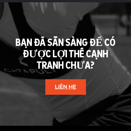
BẠN ĐÃ SẴN SÀNG ĐỂ CÓ
ĐƯỢC LỢI THẾ CẠNH
TRANH CHƯA?
LIÊN HỆ