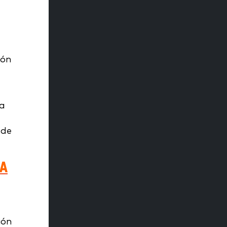
ión
 a
 de
A
ión