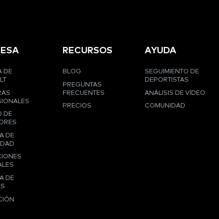
ESA
RECURSOS
AYUDA
 DE
BLOG
SEGUIMIENTO DE
LT
DEPORTISTAS
PREGUNTAS
RAS
FRECUENTES
ANÁLISIS DE VÍDEO
IONALES
PRECIOS
COMUNIDAD
 DE
ORES
A DE
IDAD
CIONES
ALES
A DE
ES
CIÓN