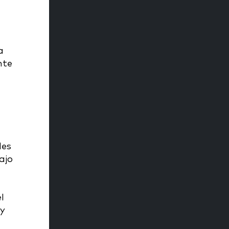
a
nte
les
ajo
l
 y