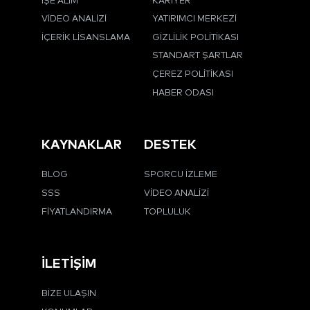
İŞE ALIM
KARIYER
VIDEO ANALIZI
YATIRIMCI MERKEZI
İÇERIK LISANSLAMA
GIZLILIK POLITIKASI
STANDART ŞARTLAR
ÇEREZ POLITIKASI
HABER ODASI
KAYNAKLAR
DESTEK
BLOG
SPORCU İZLEME
SSS
VIDEO ANALIZI
FIYATLANDIRMA
TOPLULUK
İLETIŞIM
BIZE ULAŞIN