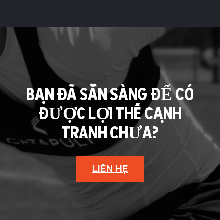
BẠN ĐÃ SẴN SÀNG ĐỂ CÓ
ĐƯỢC LỢI THẾ CẠNH
TRANH CHƯA?
LIÊN HỆ