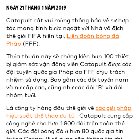
NGÀY 21 THÁNG 1 NĂM 2019
Catapult rất vui mừng thông báo về sự hợp
tác mang tính bước ngoặt với Nhà vô địch
thế giới FIFA hiện tại,
Liên đoàn bóng đá
Pháp
(FFF).
Thỏa thuận này sẽ chứng kiến hơn 100 thiết
bị giám sát vận động viên Catapult được các
đội tuyển quốc gia Pháp do FFF chịu trách
nhiệm sử dụng. Bao gồm các đội tuyển nam
và nữ cấp cao, cũng như các đội 'B' và đội
nhóm tuổi.
Là công ty hàng đầu thế giới về
các giải pháp
hiệu suất thể thao ưu tú
, Catapult cung cấp
công nghệ cho hơn 1.800 đội trên toàn thế
giới. Các đội bóng đá ở hơn 80 quốc gia tin