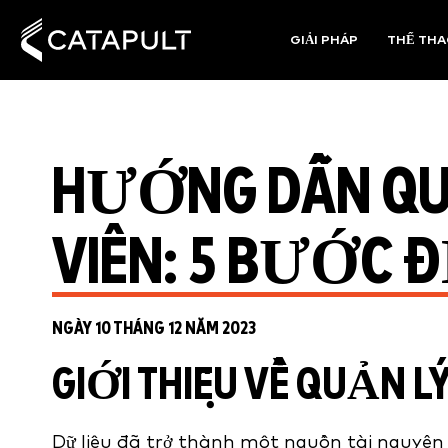
GIẢI PHÁP
THỂ TH
HƯỚNG DẪN QU
VIÊN: 5 BƯỚC 
NGÀY 10 THÁNG 12 NĂM 2023
GIỚI THIỆU VỀ QUẢN L
Dữ liệu đã trở thành một nguồn tài nguyên v