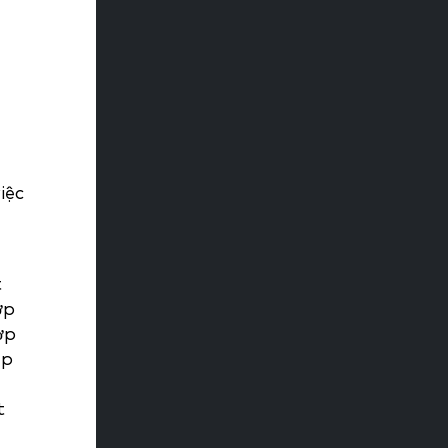
iệc
t
ợp
ợp
ép
t