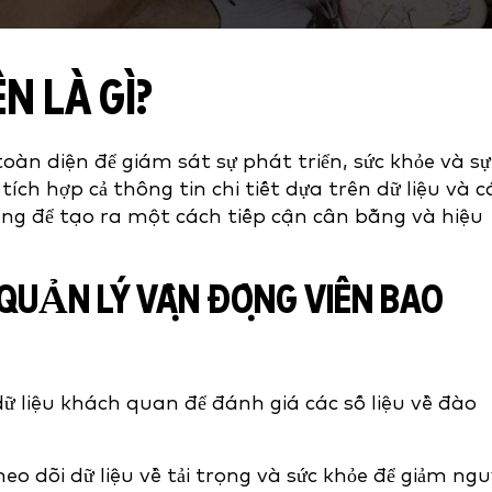
N LÀ GÌ?
oàn diện để giám sát sự phát triển, sức khỏe và sự
ích hợp cả thông tin chi tiết dựa trên dữ liệu và c
g để tạo ra một cách tiếp cận cân bằng và hiệu
 QUẢN LÝ VẬN ĐỘNG VIÊN BAO
ữ liệu khách quan để đánh giá các số liệu về đào
heo dõi dữ liệu về tải trọng và sức khỏe để giảm ng