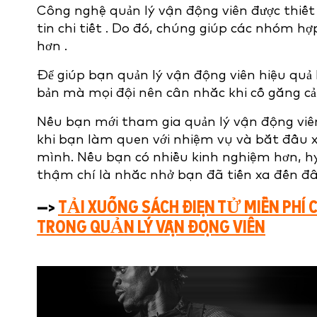
Công nghệ quản lý vận động viên được
thiết
tin chi tiết
. Do đó, chúng giúp các nhóm hợp
hơn
.
Để giúp bạn quản lý vận động viên hiệu quả h
bản mà mọi đội nên cân nhắc khi cố gắng cải 
Nếu bạn mới tham gia quản lý vận động viên
khi bạn làm quen với nhiệm vụ và bắt đầu x
mình. Nếu bạn có nhiều kinh nghiệm hơn, hy
thậm chí là nhắc nhở bạn đã tiến xa đến đâ
—>
TẢI XUỐNG SÁCH ĐIỆN TỬ MIỄN PHÍ
TRONG QUẢN LÝ VẬN ĐỘNG VIÊN