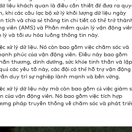
 dữ liệu khách quan là điều cần thiết để đưa ra quy
 khi các câu lạc bộ xử lý khối lượng dữ liệu ngày
n tích và chia sẻ thông tin chi tiết có thể trở thàn
động viên (AMS) và Phần mềm quản lý vận động viê
 lý và tối ưu hóa luồng thông tin này.
c xử lý dữ liệu. Nó còn bao gồm việc chăm sóc và
à hạnh phúc của vận động viên. Điều này bao gồm
hấn thương, dinh dưỡng, sức khỏe tinh thần và lập
uả các yếu tố này, các đội có thể hỗ trợ vận động
 vẫn duy trì sự nghiệp lành mạnh và bền vững.
c xử lý dữ liệu này mà còn bao gồm cả việc giám 
iển của vận động viên. Nó bao gồm việc tích hợp
 phương pháp truyền thống về chăm sóc và phát triể