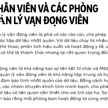
HÂN VIÊN VÀ CÁC PHÒNG
ẢN LÝ VẬN ĐỘNG VIÊN
lý vận động viên là phá vỡ các rào cản, cho phép
ác tập dữ liệu nhất quán. Với dữ liệu chảy từ nhiều
ể thao, phân tích hiệu suất và hoạt động y tế, v
có thể là thách thức nhưng lại rất quan trọng đối
ộng viên là khả năng tạo sự liên kết tổ chức và Mộ
quản lý vận động viên là khả năng tập trung và h
 và đảm bảo tính nhất quán của dữ liệu. Bằng cách h
, các nhóm khuyến khích tính minh bạch, cho ph
 liệu có liên quan cần thiết cho vai trò của họ. Sự
ảm bảo rằng mỗi phòng ban hoạt động từ cùng mộ