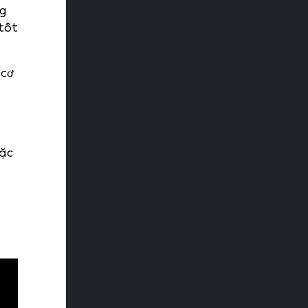
ng
tốt
 cơ
oặc