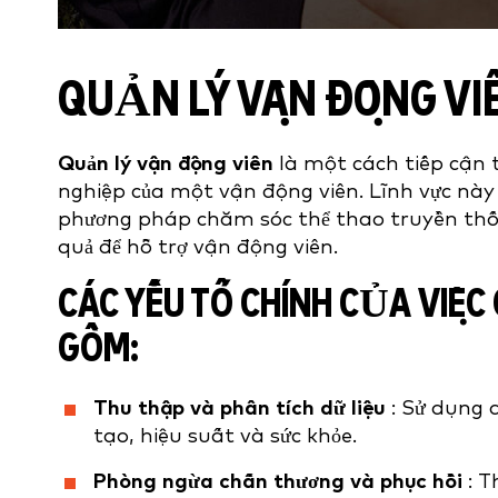
QUẢN LÝ VẬN ĐỘNG VIÊ
Quản lý vận động viên
là một cách tiếp cận t
nghiệp của một vận động viên. Lĩnh vực này t
phương pháp chăm sóc thể thao truyền thốn
quả để hỗ trợ vận động viên.
CÁC YẾU TỐ CHÍNH CỦA VIỆC
GỒM:
Thu thập và phân tích dữ liệu
: Sử dụng d
tạo, hiệu suất và sức khỏe.
Phòng ngừa chấn thương và phục hồi
: T