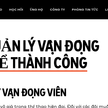
AO
HỌC HỎI
ỦNG HỘ
CÔNG TY
PHÒNG TIN TỨC
L
ẢN LÝ VẬN ĐỘNG
ĐỂ THÀNH CÔNG
Ý VẬN ĐỘNG VIÊN
ô giá trong thể thao hiện đại. Đối với các đội mu