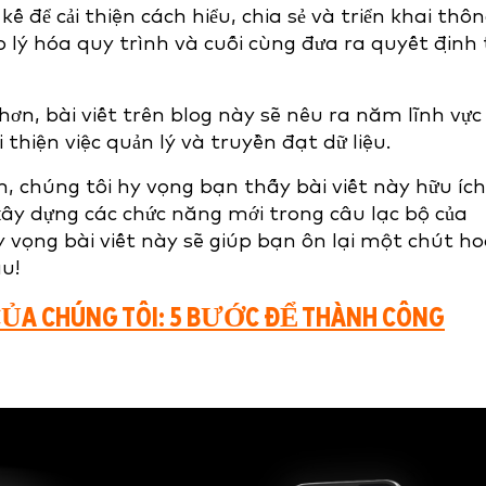
 kế để cải thiện cách hiểu, chia sẻ và triển khai thô
 lý hóa quy trình và cuối cùng đưa ra quyết định 
ơn, bài viết trên blog này sẽ nêu ra năm lĩnh vực
thiện việc quản lý và truyền đạt dữ liệu.
, chúng tôi hy vọng bạn thấy bài viết này hữu ích
ây dựng các chức năng mới trong câu lạc bộ của
 vọng bài viết này sẽ giúp bạn ôn lại một chút h
u!
 CỦA CHÚNG TÔI: 5 BƯỚC ĐỂ THÀNH CÔNG