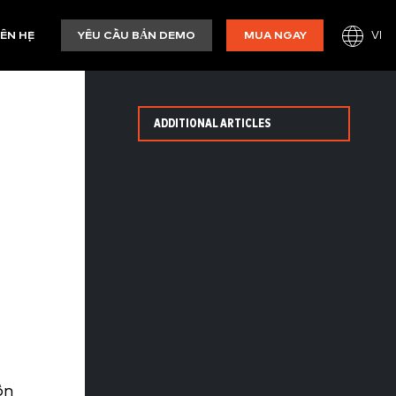
VI
IÊN HỆ
YÊU CẦU BẢN DEMO
MUA NGAY
ADDITIONAL ARTICLES
ốn