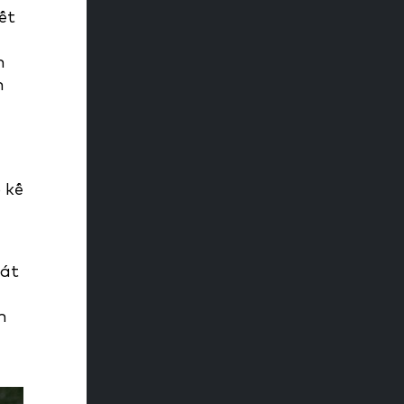
ết
h
n
 kế
sát
n