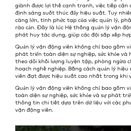
giành được lợi thế cạnh tranh, việc tiếp cận
định sáng suốt thúc đẩy hiệu suất. Tuy nhiên,
càng lớn, tính phức tạp của việc quản lý, phâ
rào cản. Đây là lúc Hệ thống quản lý vận 
phát huy tác dụng, giúp các đội sắp xếp hợp
Quản lý vận động viên không chỉ bao gồm việ
phát triển toàn diện sự nghiệp, sức khỏe v
theo dõi khối lượng luyện tập, phòng ngừa c
hoạch nghề nghiệp. Bằng cách quản lý hiệu q
viên đạt được hiệu suất cao nhất trong khi
Quản lý vận động viên không chỉ bao gồm việ
toàn diện sự nghiệp, sức khỏe và sự phát tr
thông tin chi tiết dựa trên dữ liệu với các
vận động viên.