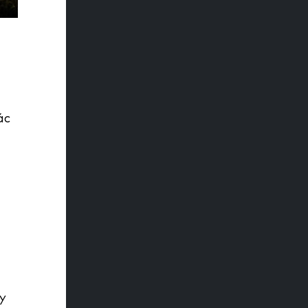
ác
uy