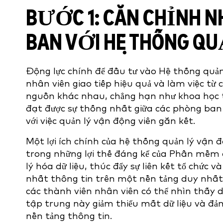
BƯỚC 1:
CĂN CHỈNH N
BAN
VỚI HỆ THỐNG QU
Động lực chính để đầu tư vào Hệ thống quản 
nhân viên giao tiếp hiệu quả và làm việc từ c
nguồn khác nhau, chẳng hạn như khoa học th
đạt được sự thống nhất giữa các phòng ban 
với việc quản lý vận động viên gắn kết.
Một lợi ích chính của hệ thống quản lý vận đ
trong những lợi thế đáng kể của Phần mềm 
lý hóa dữ liệu, thúc đẩy sự liên kết tổ chức
nhất thông tin trên một nền tảng duy nhất
các thành viên nhân viên có thể nhìn thấy dữ
tập trung này giảm thiểu mất dữ liệu và đ
nền tảng thông tin.