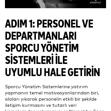
ADIM 1:
PERSONEL VE
DEPARTMANLARI
SPORCU YÖNETIM
SISTEMLERI ILE
UYUMLU
HALE GETIRIN
Sporcu Yönetim Sistemlerine yatırım
yapmanın temel motivasyonlarından biri,
siloları yıkarak personelin etkili bir şekilde
iletişim kurmasını ve tutarlı veri