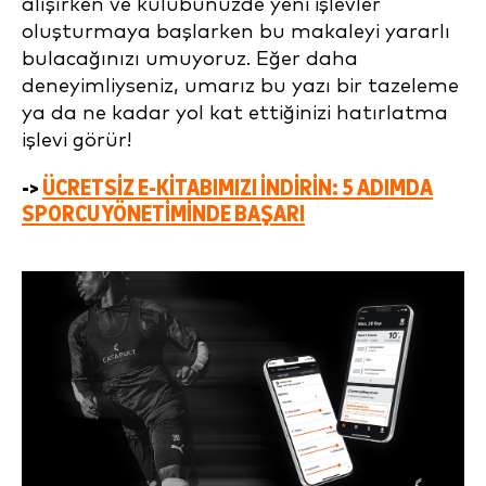
alışırken ve kulübünüzde yeni işlevler
oluşturmaya başlarken bu makaleyi yararlı
bulacağınızı umuyoruz. Eğer daha
deneyimliyseniz, umarız bu yazı bir tazeleme
ya da ne kadar yol kat ettiğinizi hatırlatma
işlevi görür!
->
ÜCRETSIZ E-KITABIMIZI INDIRIN: 5 ADIMDA
SPORCU YÖNETIMINDE BAŞARI