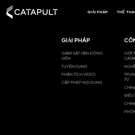
GIẢI PHÁP
THỂ TH
GIẢI PHÁP
CÔ
GIÁM SÁT VẬN ĐỘNG
GIỚI 
VIÊN
CATA
TUYỂN DỤNG
NGHỀ
PHÂN TÍCH VIDEO
TRUN
TƯ
CẤP PHÉP NỘI DUNG
CHÍN
ĐIỀU
CHÍN
PHÒN