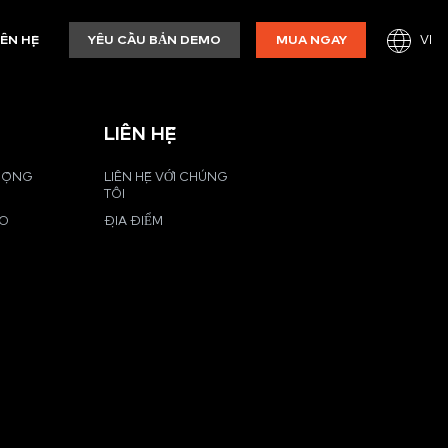
VI
IÊN HỆ
YÊU CẦU BẢN DEMO
MUA NGAY
LIÊN HỆ
 ĐỘNG
LIÊN HỆ VỚI CHÚNG
TÔI
EO
ĐỊA ĐIỂM