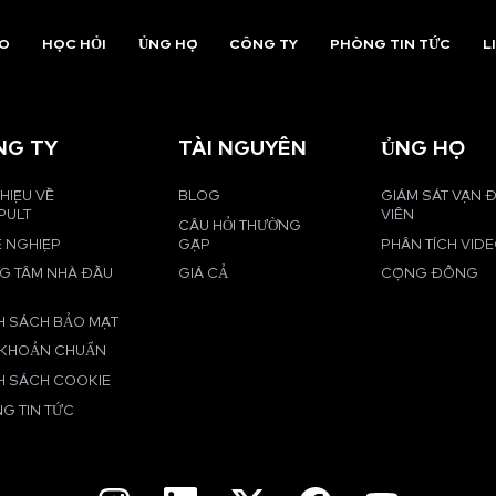
AO
HỌC HỎI
ỦNG HỘ
CÔNG TY
PHÒNG TIN TỨC
L
NG TY
TÀI NGUYÊN
ỦNG HỘ
THIỆU VỀ
BLOG
GIÁM SÁT VẬN
PULT
VIÊN
CÂU HỎI THƯỜNG
 NGHIỆP
GẶP
PHÂN TÍCH VID
G TÂM NHÀ ĐẦU
GIÁ CẢ
CỘNG ĐỒNG
H SÁCH BẢO MẬT
 KHOẢN CHUẨN
H SÁCH COOKIE
G TIN TỨC