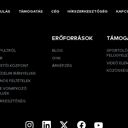
ULÁS
TÁMOGATÁS
CÉG
HÍRSZERKESZTŐSÉG
KAPC
ERŐFORRÁSOK
TÁMOG
APULTRÓL
BLOG
SPORTOLÓ
FELÜGYELE
ER
GYIK
VIDEÓ ELE
TETŐI KÖZPONT
ÁRKÉPZÉS
KÖZÖSSÉ
DELMI IRÁNYELVEK
NOS FELTÉTELEK
RE VONATKOZÓ
ELVEK
ERKESZTŐSÉG