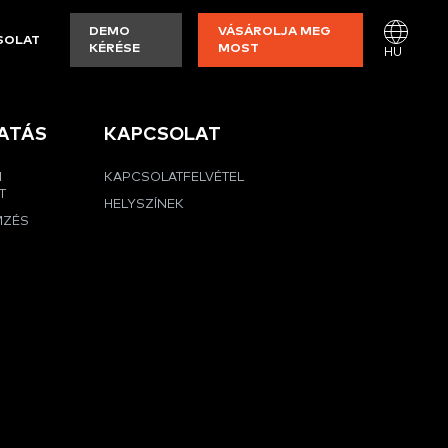
DEMO
VÁSÁROLJA MEG
SOLAT
KÉRÉSE
MOST
HU
ATÁS
KAPCSOLAT
I
KAPCSOLATFELVÉTEL
T
HELYSZÍNEK
MZÉS
G