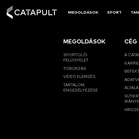
MEGOLDÁSOK
SPORT
TAN
MEGOLDÁSOK
CÉG
SPORTOLÓI
A CAT
FELÜGYELET
KARRI
TOBORZÁS
BEFEK
VIDEÓ ELEMZÉS
ADATVÉ
TARTALOM
ÁLTALÁ
ENGEDÉLYEZÉSE
SÜTIK
IRÁNY
HÍRSZ