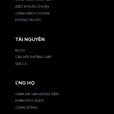
ĐIỀU KHOẢN CHUẨN
CHÍNH SÁCH COOKIE
PHÒNG TIN TỨC
TÀI NGUYÊN
BLOG
CÂU HỎI THƯỜNG GẶP
GIÁ CẢ
ỦNG HỘ
GIÁM SÁT VẬN ĐỘNG VIÊN
PHÂN TÍCH VIDEO
CỘNG ĐỒNG