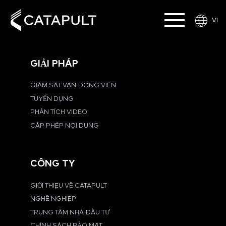
VI
GIẢI PHÁP
GIÁM SÁT VẬN ĐỘNG VIÊN
TUYỂN DỤNG
PHÂN TÍCH VIDEO
CẤP PHÉP NỘI DUNG
CÔNG TY
GIỚI THIỆU VỀ CATAPULT
NGHỀ NGHIỆP
TRUNG TÂM NHÀ ĐẦU TƯ
CHÍNH SÁCH BẢO MẬT