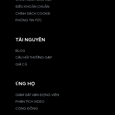
ĐIỀU KHOẢN CHUẨN
CHÍNH SÁCH COOKIE
PHÒNG TIN TỨC
TÀI NGUYÊN
BLOG
CÂU HỎI THƯỜNG GẶP
GIÁ CẢ
ỦNG HỘ
GIÁM SÁT VẬN ĐỘNG VIÊN
PHÂN TÍCH VIDEO
CỘNG ĐỒNG