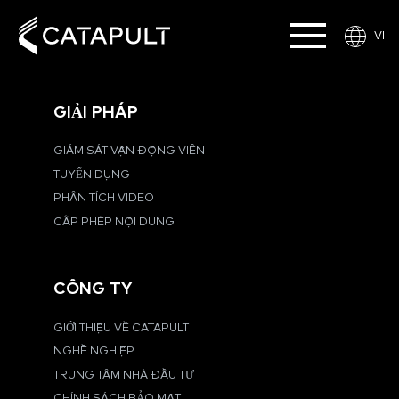
VI
GIẢI PHÁP
GIÁM SÁT VẬN ĐỘNG VIÊN
TUYỂN DỤNG
PHÂN TÍCH VIDEO
CẤP PHÉP NỘI DUNG
CÔNG TY
GIỚI THIỆU VỀ CATAPULT
NGHỀ NGHIỆP
TRUNG TÂM NHÀ ĐẦU TƯ
CHÍNH SÁCH BẢO MẬT