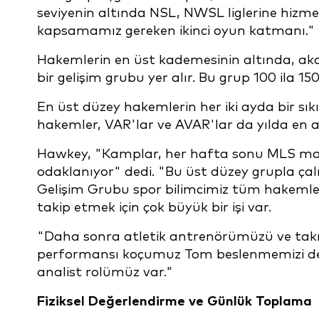
seviyenin altında NSL, NWSL liglerine hizmet
kapsamamız gereken ikinci oyun katmanı."
Hakemlerin en üst kademesinin altında, akad
bir gelişim grubu yer alır. Bu grup 100 ila
En üst düzey hakemlerin her iki ayda bir sı
hakemler, VAR'lar ve AVAR'lar da yılda en
Hawkey, "Kamplar, her hafta sonu MLS maç
odaklanıyor" dedi. "Bu üst düzey grupla ç
Gelişim Grubu spor bilimcimiz tüm hakemler
takip etmek için çok büyük bir işi var.
"Daha sonra atletik antrenörümüzü ve takı
performansı koçumuz Tom beslenmemizi dene
analist rolümüz var."
Fiziksel Değerlendirme ve Günlük Toplama