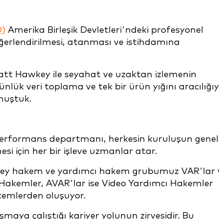
O)
Amerika Birleşik Devletleri'ndeki profesyonel
değerlendirilmesi, atanması ve istihdamına
tt Hawkey ile seyahat ve uzaktan izlemenin
lük veri toplama ve tek bir ürün yığını aracılığıy
nuştuk.
performans departmanı, herkesin kuruluşun genel
si için her bir işleve uzmanlar atar.
 düzey hakem ve yardımcı hakem grubumuz VAR'lar 
i Hakemler, AVAR'lar ise Video Yardımcı Hakemler
kemlerden oluşuyor.
maya çalıştığı kariyer yolunun zirvesidir. Bu