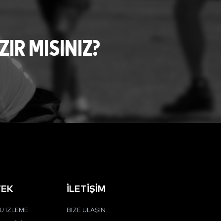
R MISINIZ?
TEK
İLETIŞIM
 İZLEME
BIZE ULAŞIN