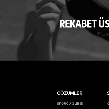
REKABET Ü
ÇÖZÜMLER
SPORCU İZLEME
C