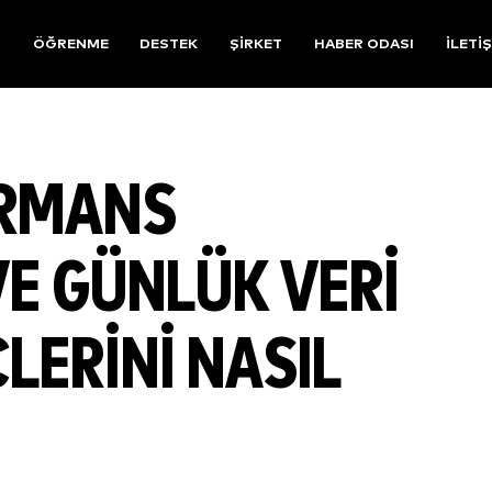
R
ÖĞRENME
DESTEK
ŞIRKET
HABER ODASI
İLETI
ORMANS
E GÜNLÜK VERI
ERINI NASIL