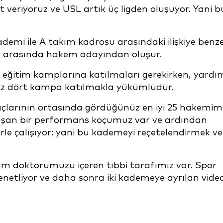
 veriyoruz ve USL artık üç ligden oluşuyor. Yani b
emi ile A takım kadrosu arasındaki ilişkiye benz
 150 arasında hakem adayından oluşur.
kı eğitim kamplarına katılmaları gerekirken, yardı
 az dört kampa katılmakla yükümlüdür.
larının ortasında gördüğünüz en iyi 25 hakemim
alışan bir performans koçumuz var ve ardından
le çalışıyor; yani bu kademeyi reçetelendirmek ve
m doktorumuzu içeren tıbbi tarafımız var. Spor
tliyor ve daha sonra iki kademeye ayrılan vide