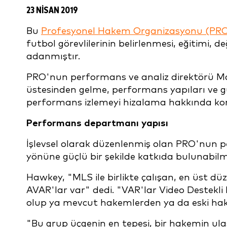
23 NISAN 2019
Bu
Profesyonel Hakem Organizasyonu (PR
futbol görevlilerinin belirlenmesi, eğitimi, 
adanmıştır.
PRO'nun performans ve analiz direktörü Ma
üstesinden gelme, performans yapıları ve gün
performans izlemeyi hizalama hakkında ko
Performans departmanı yapısı
İşlevsel olarak düzenlenmiş olan PRO'nun 
yönüne güçlü bir şekilde katkıda bulunabilme
Hawkey, "MLS ile birlikte çalışan, en üst
AVAR'lar var" dedi. "VAR'lar Video Destekl
olup ya mevcut hakemlerden ya da eski ha
"Bu grup üçgenin en tepesi, bir hakemin ulaş