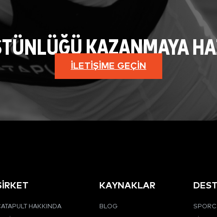
STÜNLÜĞÜ KAZANMAYA HAZI
İLETIŞIME GEÇIN
ŞİRKET
KAYNAKLAR
DES
ATAPULT HAKKINDA
BLOG
SPORCU