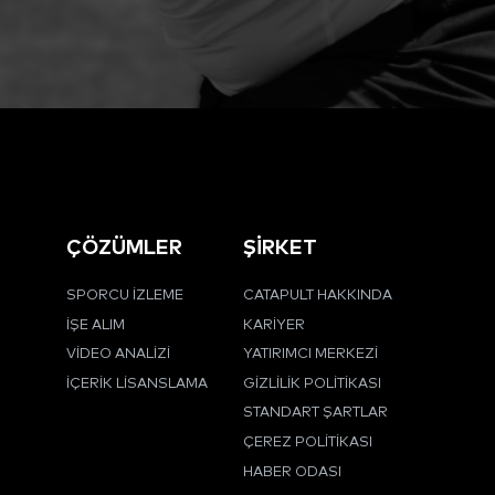
ÇÖZÜMLER
ŞİRKET
SPORCU İZLEME
CATAPULT HAKKINDA
İŞE ALIM
KARIYER
VIDEO ANALIZI
YATIRIMCI MERKEZI
İÇERIK LISANSLAMA
GIZLILIK POLITIKASI
STANDART ŞARTLAR
ÇEREZ POLITIKASI
HABER ODASI