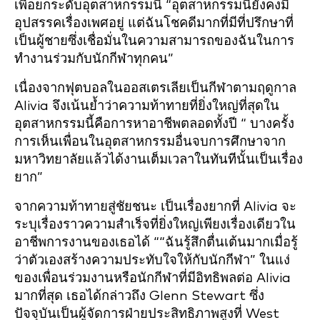
เพื่อยกระดับอุตสาหกรรมนี้ “อุตสาหกรรมนี้ยังคงมี
อุปสรรคเรื่องเพศอยู่ แต่ฉันโชคดีมากที่มีที่ปรึกษาที่
เป็นผู้ชายซึ่งเชื่อมั่นในความสามารถของฉันในการ
ทำงานร่วมกับนักกีฬาทุกคน”
เนื่องจากฟุตบอลในออสเตรเลียเป็นกีฬาตามฤดูกาล
Alivia จึงเน้นย้ำว่าความท้าทายที่ยิ่งใหญ่ที่สุดใน
อุตสาหกรรมนี้คือการหาอาชีพตลอดทั้งปี “
บางครั้ง
การเห็นเพื่อนในอุตสาหกรรมอื่นจบการศึกษาจาก
มหาวิทยาลัยแล้วได้งานเต็มเวลาในทันทีนั้นเป็นเรื่อง
ยาก”
จากความท้าทายสู่ชัยชนะ เป็นเรื่องยากที่ Alivia จะ
ระบุเรื่องราวความสำเร็จที่ยิ่งใหญ่เพียงเรื่องเดียวใน
อาชีพการงานของเธอได้ ““ฉันรู้สึกตื่นเต้นมากเมื่อรู้
ว่าตัวเองสร้างความประทับใจให้กับนักกีฬา” ในแง่
ของเพื่อนร่วมงานหรือนักกีฬาที่มีอิทธิพลต่อ Alivia
มากที่สุด เธอได้กล่าวถึง Glenn Stewart ซึ่ง
ปัจจุบันเป็นผู้จัดการฝ่ายประสิทธิภาพสูงที่ West