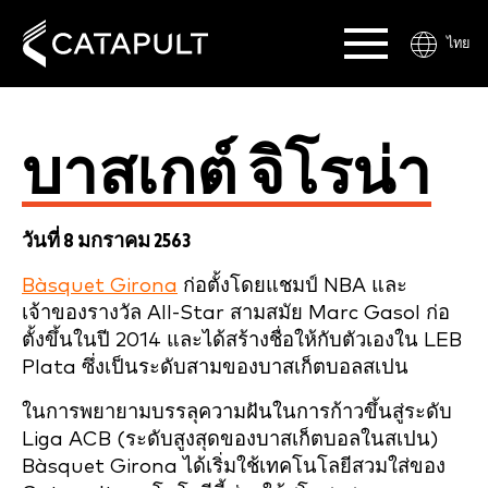
ไทย
บาสเกต์ จิโรน่า
วันที่ 8 มกราคม 2563
Bàsquet Girona
ก่อตั้งโดยแชมป์ NBA และ
เจ้าของรางวัล All-Star สามสมัย Marc Gasol ก่อ
ตั้งขึ้นในปี 2014 และได้สร้างชื่อให้กับตัวเองใน LEB
Plata ซึ่งเป็นระดับสามของบาสเก็ตบอลสเปน
ในการพยายามบรรลุความฝันในการก้าวขึ้นสู่ระดับ
Liga ACB (ระดับสูงสุดของบาสเก็ตบอลในสเปน)
Bàsquet Girona ได้เริ่มใช้เทคโนโลยีสวมใส่ของ