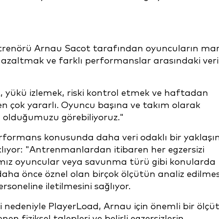
Antrenörü Arnau Sacot tarafından oyuncuların ma
i azaltmak ve farklı performanslar arasındaki veri
, yükü izlemek, riski kontrol etmek ve haftadan
n çok yararlı. Oyuncu başına ve takım olarak
 olduğumuzu görebiliyoruz."
rformans konusunda daha veri odaklı bir yaklaş
lıyor: "Antrenmanlardan itibaren her egzersizi
ğımız oyuncular veya savunma türü gibi konularda
daha önce öznel olan birçok ölçütün analiz edilmes
soneline iletilmesini sağlıyor.
nedeniyle PlayerLoad, Arnau için önemli bir ölçü
n fiziksel talepleri ve belirli egzersizlerin,