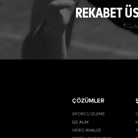
REKABET Ü
ÇÖZÜMLER
SPORCU İZLEME
C
İŞE ALIM
K
VIDEO ANALIZI
Y