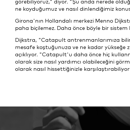
görebiliyoruz," diyor. "Şu anda nerede old
ne koyduğumuz ve nasıl dinlendiğimiz konus
Girona'nın Hollandalı merkezi Menno Dijkstra
paha biçilemez. Daha önce böyle bir sistem
Dijkstra, "Catapult antrenmanlarımıza bilim
mesafe koştuğunuza ve ne kadar yükseğe zıpl
açıklıyor. "Catapult'u daha önce hiç kullanm
olarak size nasıl yardımcı olabileceğini görme
olarak nasıl hissettiğinizle karşılaştırabil