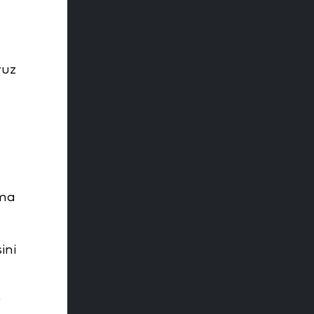
ruz
ıma
ini
t