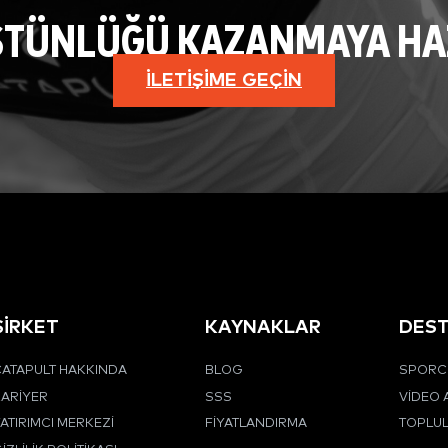
STÜNLÜĞÜ KAZANMAYA HAZI
İLETIŞIME GEÇIN
ŞİRKET
KAYNAKLAR
DES
ATAPULT HAKKINDA
BLOG
SPORCU
ARIYER
SSS
VIDEO 
ATIRIMCI MERKEZI
FIYATLANDIRMA
TOPLU