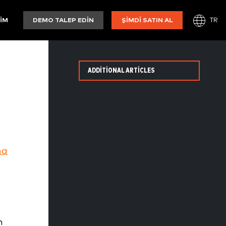
TR
ŞIM
DEMO TALEP EDIN
ŞIMDI SATIN AL
ADDITIONAL ARTICLES
na
n