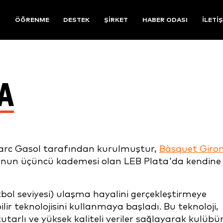
R
ÖĞRENME
DESTEK
ŞIRKET
HABER ODASI
İLETI
A
Marc Gasol tarafından kurulmuştur,
Bàsquet Giro
lunun üçüncü kademesi olan LEB Plata'da kendine
bol seviyesi) ulaşma hayalini gerçekleştirmeye
ir teknolojisini kullanmaya başladı. Bu teknoloji,
tarlı ve yüksek kaliteli veriler sağlayarak kulübü