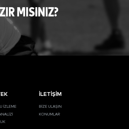
R MISINIZ?
TEK
İLETIŞIM
 İZLEME
BIZE ULAŞIN
ANALIZI
KONUMLAR
LUK