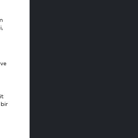
üm
i,
 ve
it
bir