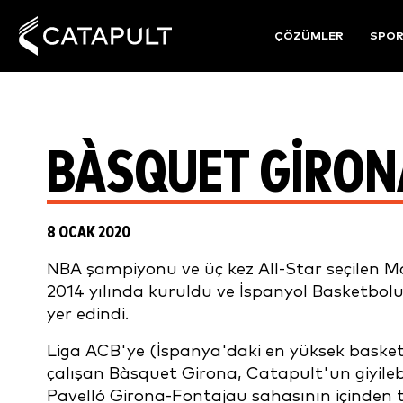
ÇÖZÜMLER
SPO
BÀSQUET GIRON
8 OCAK 2020
NBA şampiyonu ve üç kez All-Star seçilen 
2014 yılında kuruldu ve İspanyol Basketbo
yer edindi.
Liga ACB'ye (İspanya'daki en yüksek basket
çalışan Bàsquet Girona, Catapult'un giyilebil
Pavelló Girona-Fontajau sahasının içinden tu