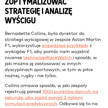
ZOPTYMALIZOWAĆ
STRATEGIĘ I ANALIZĘ
WYŚCIGU
Bernadette Collins, była dyrektor ds.
strategii wyścigowej w zespole Aston Martin
F1, wykorzystuje
prawdziwe przykłady
z
wyścigów F1, aby pomóc nam wyjaśnić
niuanse
technologiiRaceWatch
i sposób, w
jaki można ją zastosować w innych
dyscyplinach sportowych, w tym w piłce
nożnej, rugby i nie tylko.
Collins omawia sposób, w jaki zespoły
rejestrują ponad
1000 punktów danych na
sekundę, aby zasilić ponad 2 miliony
symulacji predykcyjnych
. Odbywa się to na