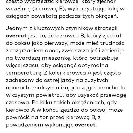
często wyprzedzić kierowcę, który zjechał
wcześniej (kierowcę B), wykorzystując lukę w
osiągach powstałą podczas tych okrążeń.
Jednym z kluczowych czynników strategii
overcut
jest to, że kierowca B, który zjechał
do boksu jako pierwszy, może mieć trudności
z rozgrzaniem opon, zwłaszcza jeśli zmieni je
na twardszą mieszankę, która potrzebuje
więcej czasu, aby osiągnąć optymalną
temperaturę. Z kolei kierowca A jest często
zachęcany do ostrej jazdy na zużytych
oponach, maksymalizując osiągi samochodu
w czystym powietrzu, aby uzyskać przewagę
czasową. Po kilku takich okrążeniach, gdy
kierowca A w końcu zjeżdża do boksu, może
powrócić na tor przed kierowcą B, z
powodzeniem wykonując
overcut
.