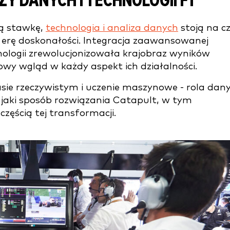
ZY DANYCH
I TECHNOLOGII
F1
ką stawkę,
technologia i analiza danych
stoją na cz
 erę doskonałości. Integracja zaawansowanej
nologii zrewolucjonizowała krajobraz wyników
wy wgląd w każdy aspekt ich działalności.
sie rzeczywistym i uczenie maszynowe - rola dan
 w jaki sposób rozwiązania Catapult, w tym
 częścią tej transformacji.