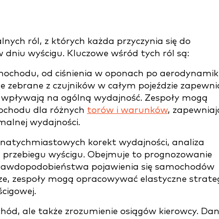
ych ról, z których każda przyczynia się do
 w dniu wyścigu. Kluczowe wśród tych ról są:
ochodu, od ciśnienia w oponach po aerodynamik
ne zebrane z czujników w całym pojeździe zapewni
cje wpływają na ogólną wydajność. Zespoły mogą
ochodu dla różnych
torów i warunków
, zapewniaj
malnej wydajności.
natychmiastowych korekt wydajności, analiza
przebiegu wyścigu. Obejmuje to prognozowanie
 prawdopodobieństwa pojawienia się samochodów
ze, zespoły mogą opracowywać elastyczne strateg
ścigowej.
hód, ale także zrozumienie osiągów kierowcy. Da