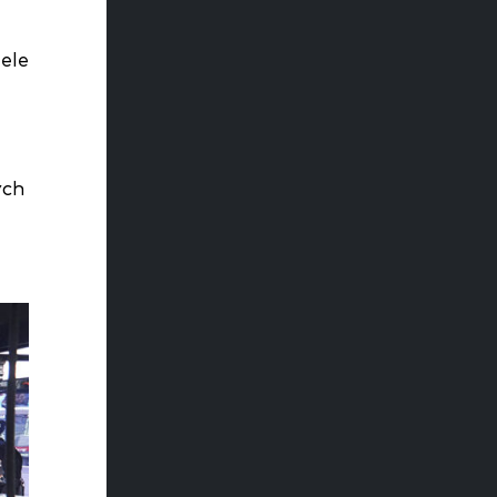
ele
ych