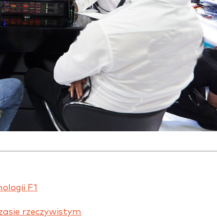
ologii F1
zasie rzeczywistym