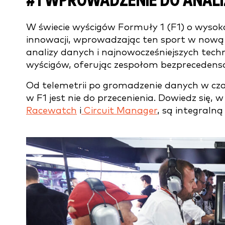
#1
WPROWADZENIE DO ANALI
W świecie wyścigów Formuły 1 (F1) o wyso
innowacji, wprowadzając ten sport w nową
analizy danych i najnowocześniejszych tech
wyścigów, oferując zespołom bezprecedenso
Od telemetrii po gromadzenie danych w cza
w F1 jest nie do przecenienia. Dowiedz się,
Racewatch
i
Circuit Manager
, są integralną