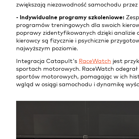
zwiększają niezawodność samochodu przez 
- Indywidualne programy szkoleniowe:
Zesp
programów treningowych dla swoich kierow
poprawy zidentyfikowanych dzięki analizie 
kierowcy są fizycznie i psychicznie przygot
najwyższym poziomie.
Integracja Catapult's
RaceWatch
jest prz
sportach motorowych. RaceWatch odegrał k
sportów motorowych, pomagając w ich his
wgląd w osiągi samochodu i dynamikę wyśc