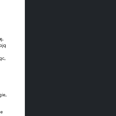
ę,
ają
ąc,
ie,
ne