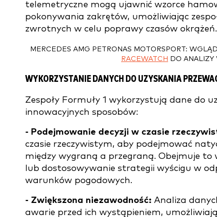
telemetryczne mogą ujawnić wzorce hamowan
pokonywania zakrętów, umożliwiając zespo
zwrotnych w celu poprawy czasów okrążeń.
MERCEDES AMG PETRONAS MOTORSPORT: WGLĄD 
RACEWATCH
DO ANALIZY
WYKORZYSTANIE DANYCH DO UZYSKANIA PRZEWA
Zespoły Formuły 1 wykorzystują dane do uz
innowacyjnych sposobów:
- Podejmowanie decyzji w czasie rzeczywi
czasie rzeczywistym, aby podejmować naty
między wygraną a przegraną. Obejmuje t
lub dostosowywanie strategii wyścigu w o
warunków pogodowych.
- Zwiększona niezawodność:
Analiza dany
awarie przed ich wystąpieniem, umożliwiaj