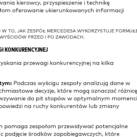
ia kierowcy, przyspieszenie i technikę
łom oferowanie ukierunkowanych informacji
W TO, JAK ZESPÓŁ MERCEDESA WYKORZYSTUJE FORMUŁĘ
 WYŚCIGÓW PRZED I PO ZAWODACH.
GI KONKURENCYJNEJ
yskania przewagi konkurencyjnej na kilka
stym:
Podczas wyścigu zespoły analizują dane w
chmiastowe decyzje, które mogą oznaczać różnic
o wzywanie do pit stopów w optymalnym momenc
dpowiedzi na ruchy konkurentów lub zmiany
ch pomaga zespołom przewidywać potencjalne
ąc podjęcie środków zapobiegawczych, które