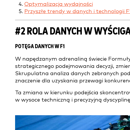
Optymalizacja wydajności
Przyszłe trendy w danych i technologii F
#2
ROLA DANYCH W WYŚCIGA
POTĘGA DANYCH W F1
W napędzanym adrenaliną świecie Formuły 
strategicznego podejmowania decyzji, zmien
Skrupulatna analiza danych zebranych podc
znaczenie dla uzyskania przewagi konkurenc
Ta zmiana w kierunku podejścia skoncentr
w wysoce techniczną i precyzyjną dyscyplinę