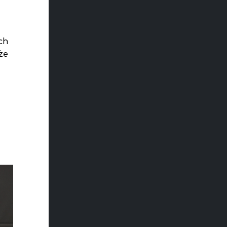
ch
że