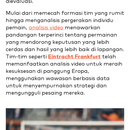
dievaluasi.
Mulai dari memecah formasi tim yang rumit
hingga menganalisis pergerakan individu
pemain,
analisis video
menawarkan
pandangan terperinci tentang permainan
yang mendorong keputusan yang lebih
cerdas dan hasil yang lebih baik di lapangan.
Tim-tim seperti
Eintracht Frankfurt
telah
memanfaatkan analisis video untuk meraih
kesuksesan di panggung Eropa,
menggunakan wawasan berbasis data
untuk menyempurnakan strategi dan
mengungguli pesaing mereka.