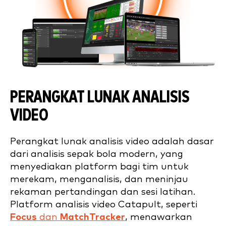
PERANGKAT LUNAK ANALISIS
VIDEO
Perangkat lunak analisis video adalah dasar
dari analisis sepak bola modern, yang
menyediakan platform bagi tim untuk
merekam, menganalisis, dan meninjau
rekaman pertandingan dan sesi latihan.
Platform analisis video Catapult, seperti
Focus
dan
MatchTracker
, menawarkan