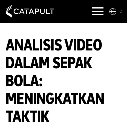
ID
ANALISIS VIDEO
DALAM SEPAK
BOLA:
MENINGKATKAN
TAKTIK