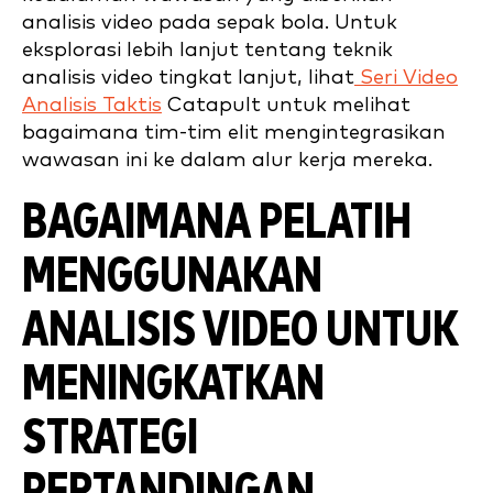
analisis video pada sepak bola. Untuk
eksplorasi lebih lanjut tentang teknik
analisis video tingkat lanjut, lihat
Seri Video
Analisis Taktis
Catapult untuk melihat
bagaimana tim-tim elit mengintegrasikan
wawasan ini ke dalam alur kerja mereka.
BAGAIMANA PELATIH
MENGGUNAKAN
ANALISIS VIDEO UNTUK
MENINGKATKAN
STRATEGI
PERTANDINGAN