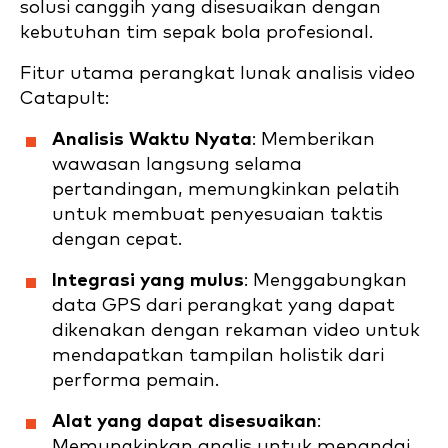
solusi canggih yang disesuaikan dengan
kebutuhan tim sepak bola profesional.
Fitur utama perangkat lunak analisis video
Catapult:
Analisis Waktu Nyata
: Memberikan
wawasan langsung selama
pertandingan, memungkinkan pelatih
untuk membuat penyesuaian taktis
dengan cepat.
Integrasi yang mulus
: Menggabungkan
data GPS dari perangkat yang dapat
dikenakan dengan rekaman video untuk
mendapatkan tampilan holistik dari
performa pemain.
Alat yang dapat disesuaikan
:
Memungkinkan analis untuk menandai