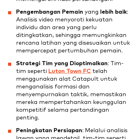
Pengembangan Pemain
yang
lebih baik
:
Analisis video menyoroti kekuatan
individu dan area yang perlu
ditingkatkan, sehingga memungkinkan
rencana latihan yang disesuaikan untuk
mempercepat pertumbuhan pemain.
Strategi Tim yang Dioptimalkan
: Tim-
tim seperti
Luton Town FC
telah
menggunakan alat Catapult untuk
menganalisis formasi dan
menyempurnakan taktik, memastikan
mereka mempertahankan keunggulan
kompetitif selama pertandingan
penting.
Peningkatan Persiapan
: Melalui analisis
lawan yang mendetail, tim-tim seperti