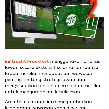
Eintracht Frankfurt
menggunakan analisis
lawan secara ekstensif selama kampanye
Eropa mereka, mendapatkan wawasan
penting tentang strategi lawan dan
menyesuaikan rencana permainan mereka
untuk mengamankan kesuksesan.
Area fokus utama ini menggambarkan
kedalaman wawasan yang diberikan