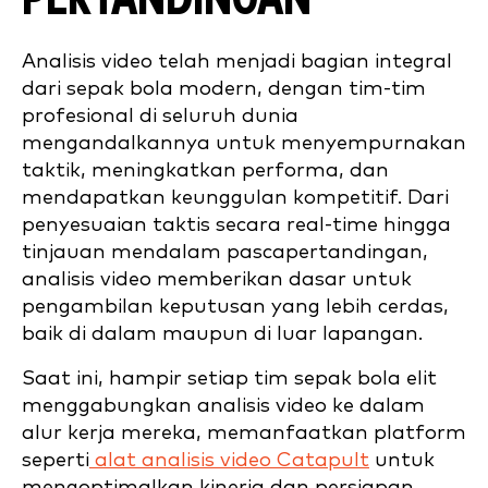
Analisis video telah menjadi bagian integral
dari sepak bola modern, dengan tim-tim
profesional di seluruh dunia
mengandalkannya untuk menyempurnakan
taktik, meningkatkan performa, dan
mendapatkan keunggulan kompetitif. Dari
penyesuaian taktis secara real-time hingga
tinjauan mendalam pascapertandingan,
analisis video memberikan dasar untuk
pengambilan keputusan yang lebih cerdas,
baik di dalam maupun di luar lapangan.
Saat ini, hampir setiap tim sepak bola elit
menggabungkan analisis video ke dalam
alur kerja mereka, memanfaatkan platform
seperti
alat analisis video Catapult
untuk
mengoptimalkan kinerja dan persiapan.