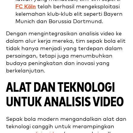
FC Köln
telah berhasil mengeksploitasi
kelemahan klub-klub elit seperti Bayern
Munich dan Borussia Dortmund.
Dengan mengintegrasikan analisis video ke
dalam alur kerja mereka, tim sepak bola elit
tidak hanya menjadi yang terdepan dalam
persaingan, tetapi juga menumbuhkan
budaya peningkatan dan inovasi yang
berkelanjutan.
ALAT DAN TEKNOLOGI
UNTUK ANALISIS VIDEO
Sepak bola modern mengandalkan alat dan
teknologi canggih untuk merampingkan