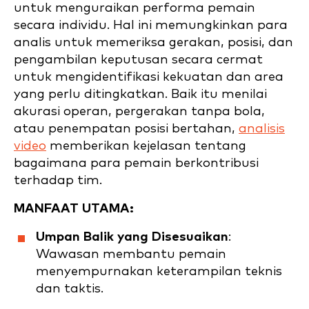
untuk menguraikan performa pemain
secara individu. Hal ini memungkinkan para
analis untuk memeriksa gerakan, posisi, dan
pengambilan keputusan secara cermat
untuk mengidentifikasi kekuatan dan area
yang perlu ditingkatkan. Baik itu menilai
akurasi operan, pergerakan tanpa bola,
atau penempatan posisi bertahan,
analisis
video
memberikan kejelasan tentang
bagaimana para pemain berkontribusi
terhadap tim.
MANFAAT UTAMA:
Umpan Balik yang Disesuaikan
:
Wawasan membantu pemain
menyempurnakan keterampilan teknis
dan taktis.