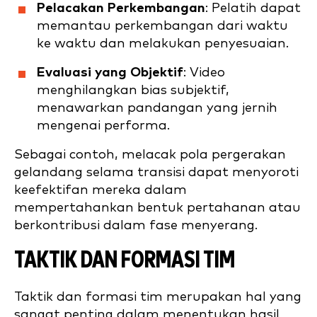
Pelacakan Perkembangan
: Pelatih dapat
memantau perkembangan dari waktu
ke waktu dan melakukan penyesuaian.
Evaluasi yang Objektif
: Video
menghilangkan bias subjektif,
menawarkan pandangan yang jernih
mengenai performa.
Sebagai contoh, melacak pola pergerakan
gelandang selama transisi dapat menyoroti
keefektifan mereka dalam
mempertahankan bentuk pertahanan atau
berkontribusi dalam fase menyerang.
TAKTIK DAN FORMASI TIM
Taktik dan formasi tim merupakan hal yang
sangat penting dalam menentukan hasil