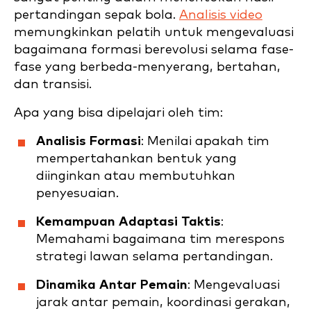
pertandingan sepak bola.
Analisis video
memungkinkan pelatih untuk mengevaluasi
bagaimana formasi berevolusi selama fase-
fase yang berbeda-menyerang, bertahan,
dan transisi.
Apa yang bisa dipelajari oleh tim:
Analisis Formasi
: Menilai apakah tim
mempertahankan bentuk yang
diinginkan atau membutuhkan
penyesuaian.
Kemampuan Adaptasi Taktis
:
Memahami bagaimana tim merespons
strategi lawan selama pertandingan.
Dinamika Antar Pemain
: Mengevaluasi
jarak antar pemain, koordinasi gerakan,