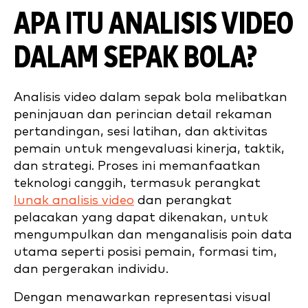
APA ITU ANALISIS VIDEO
DALAM SEPAK BOLA?
Analisis video dalam sepak bola melibatkan
peninjauan dan perincian detail rekaman
pertandingan, sesi latihan, dan aktivitas
pemain untuk mengevaluasi kinerja, taktik,
dan strategi. Proses ini memanfaatkan
teknologi canggih, termasuk perangkat
lunak analisis video
dan perangkat
pelacakan yang dapat dikenakan, untuk
mengumpulkan dan menganalisis poin data
utama seperti posisi pemain, formasi tim,
dan pergerakan individu.
Dengan menawarkan representasi visual