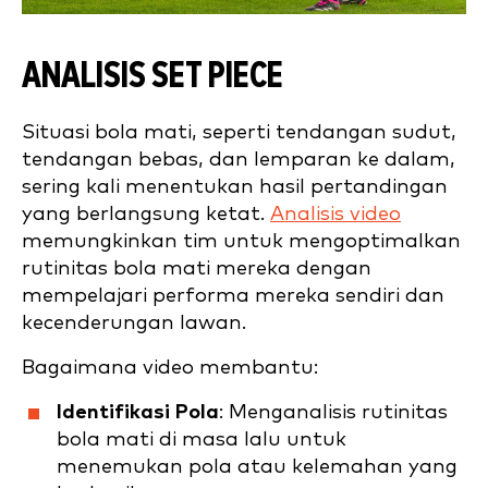
ANALISIS SET PIECE
Situasi bola mati, seperti tendangan sudut,
tendangan bebas, dan lemparan ke dalam,
sering kali menentukan hasil pertandingan
yang berlangsung ketat.
Analisis video
memungkinkan tim untuk mengoptimalkan
rutinitas bola mati mereka dengan
mempelajari performa mereka sendiri dan
kecenderungan lawan.
Bagaimana video membantu:
Identifikasi Pola
: Menganalisis rutinitas
bola mati di masa lalu untuk
menemukan pola atau kelemahan yang