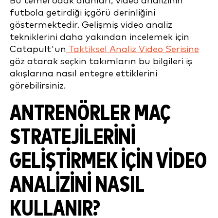
Bu temel odak alanları, video analizinin
futbola getirdiği içgörü derinliğini
göstermektedir. Gelişmiş video analiz
tekniklerini daha yakından incelemek için
Catapult'un
Taktiksel Analiz Video Serisine
göz atarak seçkin takımların bu bilgileri iş
akışlarına nasıl entegre ettiklerini
görebilirsiniz.
ANTRENÖRLER MAÇ
STRATEJILERINI
GELIŞTIRMEK IÇIN VIDEO
ANALIZINI NASIL
KULLANIR?