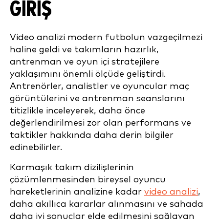
GIRIŞ
Video analizi modern futbolun vazgeçilmezi
haline geldi ve takımların hazırlık,
antrenman ve oyun içi stratejilere
yaklaşımını önemli ölçüde geliştirdi.
Antrenörler, analistler ve oyuncular maç
görüntülerini ve antrenman seanslarını
titizlikle inceleyerek, daha önce
değerlendirilmesi zor olan performans ve
taktikler hakkında daha derin bilgiler
edinebilirler.
Karmaşık takım dizilişlerinin
çözümlenmesinden bireysel oyuncu
hareketlerinin analizine kadar
video analizi
,
daha akıllıca kararlar alınmasını ve sahada
daha iyi sonuçlar elde edilmesini sağlayan