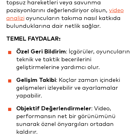
topsuz hareketleri veya savunma
pozisyonlarını değerlendiriyor olsun,
video
analizi
oyuncuların takıma nasıl katkıda
bulunduklarına dair netlik sağlar.
TEMEL FAYDALAR:
Özel Geri Bildirim
: İçgörüler, oyuncuların
teknik ve taktik becerilerini
geliştirmelerine yardımcı olur.
Gelişim Takibi
: Koçlar zaman içindeki
gelişmeleri izleyebilir ve ayarlamalar
yapabilir.
Objektif Değerlendirmeler
: Video,
performansın net bir görünümünü
sunarak öznel önyargıları ortadan
kaldırır.