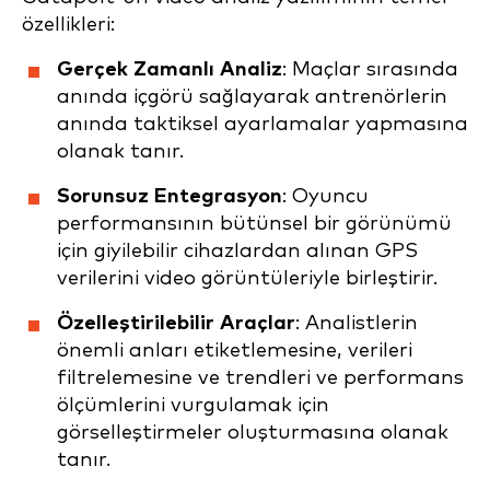
özellikleri:
Gerçek Zamanlı Analiz
: Maçlar sırasında
anında içgörü sağlayarak antrenörlerin
anında taktiksel ayarlamalar yapmasına
olanak tanır.
Sorunsuz Entegrasyon
: Oyuncu
performansının bütünsel bir görünümü
için giyilebilir cihazlardan alınan GPS
verilerini video görüntüleriyle birleştirir.
Özelleştirilebilir Araçlar
: Analistlerin
önemli anları etiketlemesine, verileri
filtrelemesine ve trendleri ve performans
ölçümlerini vurgulamak için
görselleştirmeler oluşturmasına olanak
tanır.