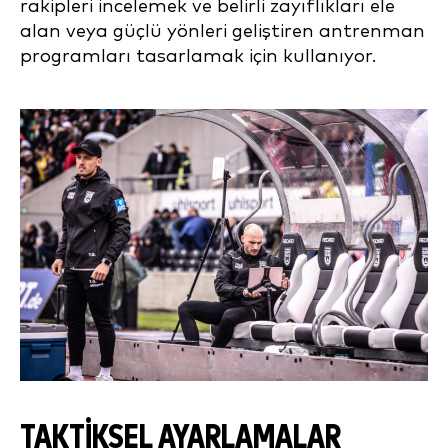
rakipleri incelemek ve belirli zayıflıkları ele
alan veya güçlü yönleri geliştiren antrenman
programları tasarlamak için kullanıyor.
TAKTIKSEL AYARLAMALAR