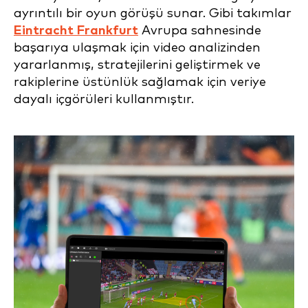
ayrıntılı bir oyun görüşü sunar. Gibi takımlar
Eintracht Frankfurt
Avrupa sahnesinde
başarıya ulaşmak için video analizinden
yararlanmış, stratejilerini geliştirmek ve
rakiplerine üstünlük sağlamak için veriye
dayalı içgörüleri kullanmıştır.