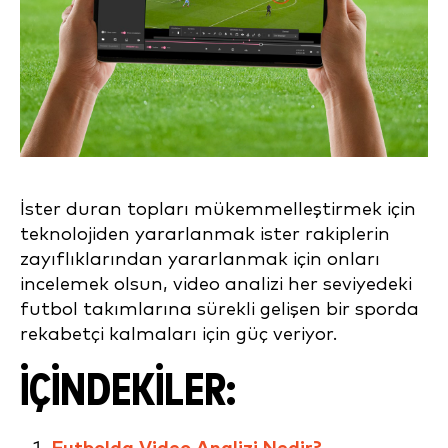
İster duran topları mükemmelleştirmek için
teknolojiden yararlanmak ister rakiplerin
zayıflıklarından yararlanmak için onları
incelemek olsun, video analizi her seviyedeki
futbol takımlarına sürekli gelişen bir sporda
rekabetçi kalmaları için güç veriyor.
İÇINDEKILER: