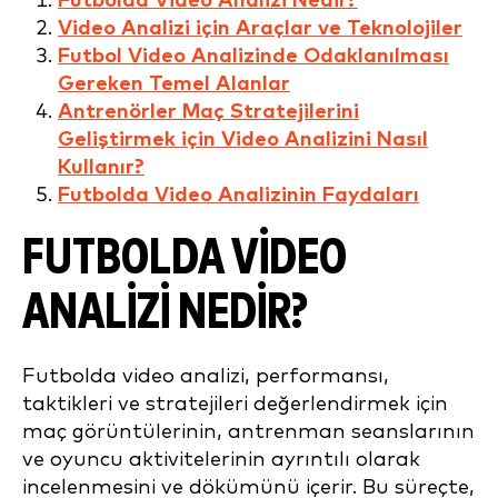
Futbolda Video Analizi Nedir?
Video Analizi için Araçlar ve Teknolojiler
Futbol Video Analizinde Odaklanılması
Gereken Temel Alanlar
Antrenörler Maç Stratejilerini
Geliştirmek için Video Analizini Nasıl
Kullanır?
Futbolda Video Analizinin Faydaları
FUTBOLDA VIDEO
ANALIZI NEDIR?
Futbolda video analizi, performansı,
taktikleri ve stratejileri değerlendirmek için
maç görüntülerinin, antrenman seanslarının
ve oyuncu aktivitelerinin ayrıntılı olarak
incelenmesini ve dökümünü içerir. Bu süreçte,