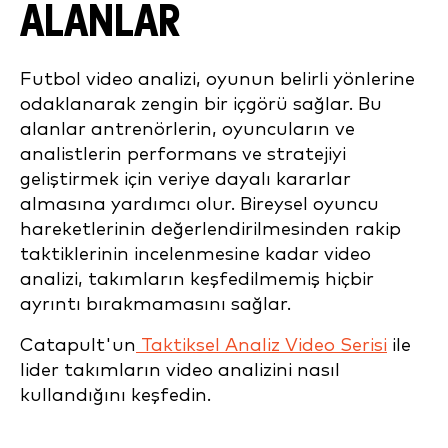
ALANLAR
Futbol video analizi, oyunun belirli yönlerine
odaklanarak zengin bir içgörü sağlar. Bu
alanlar antrenörlerin, oyuncuların ve
analistlerin performans ve stratejiyi
geliştirmek için veriye dayalı kararlar
almasına yardımcı olur. Bireysel oyuncu
hareketlerinin değerlendirilmesinden rakip
taktiklerinin incelenmesine kadar video
analizi, takımların keşfedilmemiş hiçbir
ayrıntı bırakmamasını sağlar.
Catapult'un
Taktiksel Analiz Video Serisi
ile
lider takımların video analizini nasıl
kullandığını keşfedin.