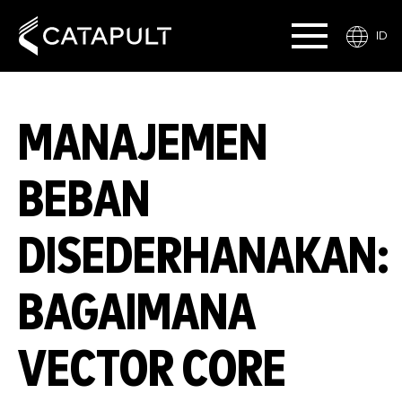
ID
MANAJEMEN
BEBAN
DISEDERHANAKAN:
BAGAIMANA
VECTOR CORE