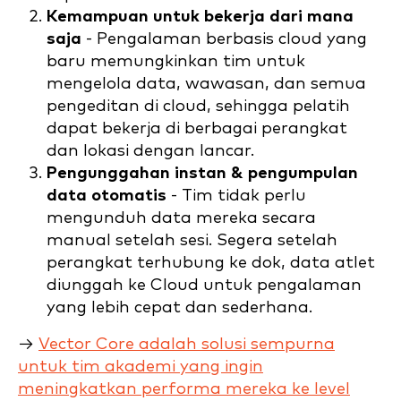
Kemampuan untuk bekerja dari mana
saja
- Pengalaman berbasis cloud yang
baru memungkinkan tim untuk
mengelola data, wawasan, dan semua
pengeditan di cloud, sehingga pelatih
dapat bekerja di berbagai perangkat
dan lokasi dengan lancar.
Pengunggahan instan & pengumpulan
data otomatis
- Tim tidak perlu
mengunduh data mereka secara
manual setelah sesi. Segera setelah
perangkat terhubung ke dok, data atlet
diunggah ke Cloud untuk pengalaman
yang lebih cepat dan sederhana.
→
Vector Core adalah solusi sempurna
untuk tim akademi yang ingin
meningkatkan performa mereka ke level