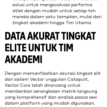
solusi untuk mengevaluasi performa
atlet dengan mudah untuk setiap tim
mereka dalam satu tampilan, mulai dari
tingkat akademi hingga Tim Utama.
DATA AKURAT TINGKAT
ELITE UNTUK TIM
AKADEMI
Dengan memanfaatkan akurasi tingkat elit
dari sistem Vector unggulan Catapult,
Vector Core telah dirancang untuk
memberikan serangkaian metrik langsung
yang komprehensif dan analisis pasca sesi
dalam platform yang mudah digunakan.