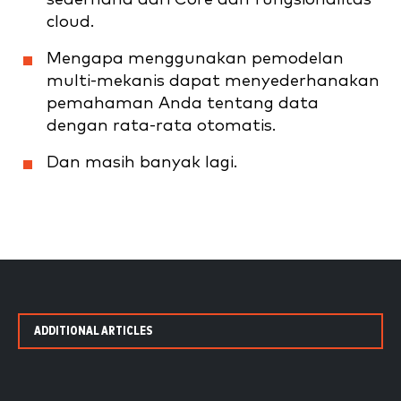
cloud.
Mengapa menggunakan pemodelan
multi-mekanis dapat menyederhanakan
pemahaman Anda tentang data
dengan rata-rata otomatis.
Dan masih banyak lagi.
ADDITIONAL ARTICLES