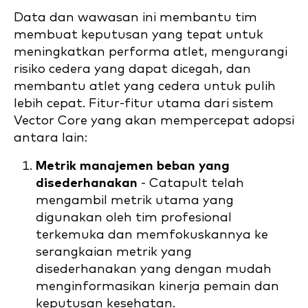
Data dan wawasan ini membantu tim
membuat keputusan yang tepat untuk
meningkatkan performa atlet, mengurangi
risiko cedera yang dapat dicegah, dan
membantu atlet yang cedera untuk pulih
lebih cepat. Fitur-fitur utama dari sistem
Vector Core yang akan mempercepat adopsi
antara lain:
Metrik manajemen beban yang
disederhanakan
- Catapult telah
mengambil metrik utama yang
digunakan oleh tim profesional
terkemuka dan memfokuskannya ke
serangkaian metrik yang
disederhanakan yang dengan mudah
menginformasikan kinerja pemain dan
keputusan kesehatan.