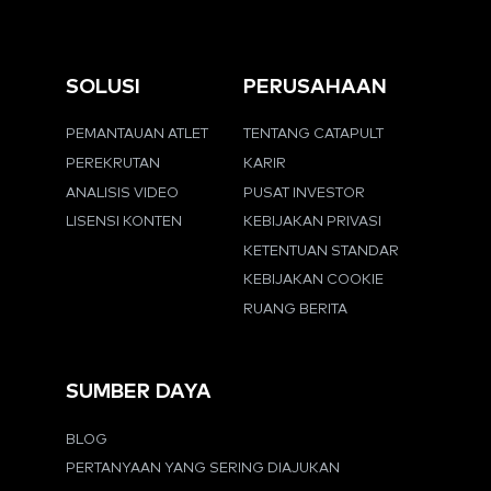
SOLUSI
PERUSAHAAN
PEMANTAUAN ATLET
TENTANG CATAPULT
PEREKRUTAN
KARIR
ANALISIS VIDEO
PUSAT INVESTOR
LISENSI KONTEN
KEBIJAKAN PRIVASI
KETENTUAN STANDAR
KEBIJAKAN COOKIE
RUANG BERITA
SUMBER DAYA
BLOG
PERTANYAAN YANG SERING DIAJUKAN