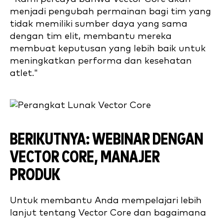
menjadi pengubah permainan bagi tim yang
tidak memiliki sumber daya yang sama
dengan tim elit, membantu mereka
membuat keputusan yang lebih baik untuk
meningkatkan performa dan kesehatan
atlet."
BERIKUTNYA: WEBINAR DENGAN
VECTOR CORE, MANAJER
PRODUK
Untuk membantu Anda mempelajari lebih
lanjut tentang Vector Core dan bagaimana