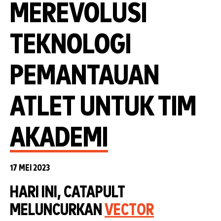
MEREVOLUSI
TEKNOLOGI
PEMANTAUAN
ATLET UNTUK TIM
AKADEMI
17 MEI 2023
HARI INI, CATAPULT
MELUNCURKAN
VECTOR