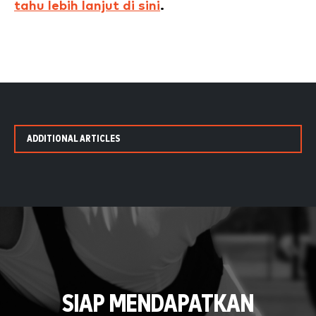
tahu lebih lanjut di sini
.
ADDITIONAL ARTICLES
SIAP MENDAPATKAN