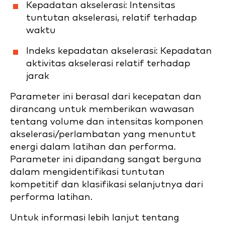
Kepadatan akselerasi: Intensitas
tuntutan akselerasi, relatif terhadap
waktu
Indeks kepadatan akselerasi: Kepadatan
aktivitas akselerasi relatif terhadap
jarak
Parameter ini berasal dari kecepatan dan
dirancang untuk memberikan wawasan
tentang volume dan intensitas komponen
akselerasi/perlambatan yang menuntut
energi dalam latihan dan performa.
Parameter ini dipandang sangat berguna
dalam mengidentifikasi tuntutan
kompetitif dan klasifikasi selanjutnya dari
performa latihan.
Untuk informasi lebih lanjut tentang