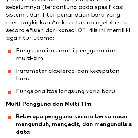
sebelumnya (tergantung pada spesifikasi
sistem), dan fitur penandaan baru yang
memungkinkan Anda untuk mengelola sesi
secara efisien dari konsol OF, rilis ini memiliki
tiga fitur utama:
Fungsionalitas multi-pengguna dan
multi-tim
Parameter akselerasi dan kecepatan
baru
Fungsionalitas langsung yang baru
Multi-Pengguna dan Multi-Tim
Beberapa pengguna secara bersamaan
mengunduh, mengedit, dan menganalisis
data