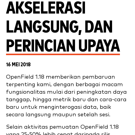
AKSELERASI
LANGSUNG, DAN
PERINCIAN UPAYA
16 MEI 2018
OpenField 1.18 memberikan pembaruan
terpenting kami, dengan berbagai macam
fungsionalitas mulai dari peningkatan daya
tanggap, hingga metrik baru dan cara-cara
baru untuk menginterogasi data, baik
secara langsung maupun setelah sesi.
Selain aktivitas pemuatan OpenField 1.18
yang 25-50% lebih cepat daripada rilis