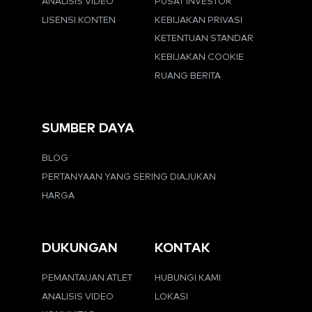
ANALISIS VIDEO
PUSAT INVESTOR
LISENSI KONTEN
KEBIJAKAN PRIVASI
KETENTUAN STANDAR
KEBIJAKAN COOKIE
RUANG BERITA
SUMBER DAYA
BLOG
PERTANYAAN YANG SERING DIAJUKAN
HARGA
DUKUNGAN
KONTAK
PEMANTAUAN ATLET
HUBUNGI KAMI
ANALISIS VIDEO
LOKASI